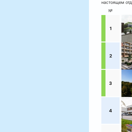
настоящем отд
№
1
2
3
4