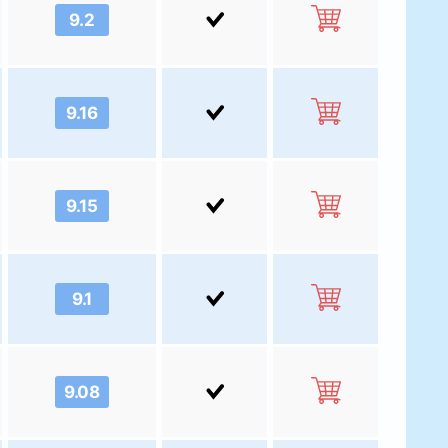
9.2
9.16
9.15
9.1
9.08