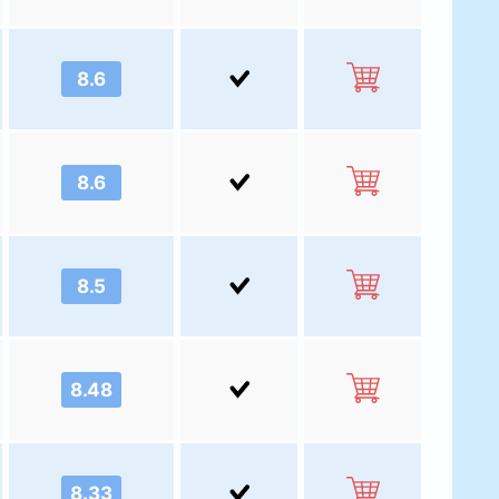
8.6
8.6
8.5
8.48
8.33