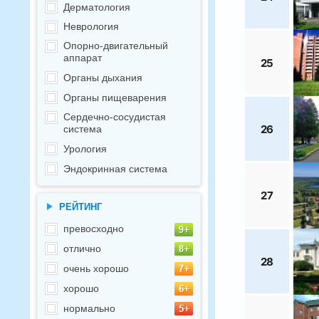
Дерматология
Неврология
Опорно-двигательный
аппарат
25
Органы дыхания
Органы пищеварения
Сердечно-сосудистая
26
система
Урология
Эндокринная система
27
РЕЙТИНГ
превосходно
отлично
28
очень хорошо
хорошо
нормально