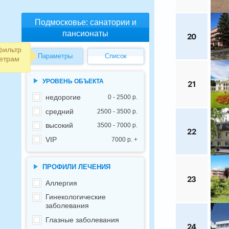
Подмосковье: санатории и
пансионаты
20
фильтр
Параметры
Список
етрам
УРОВЕНЬ ОБЪЕКТА
21
недорогие
0 - 2500 р.
средний
2500 - 3500 р.
высокий
3500 - 7000 р.
22
VIP
7000 р. +
ПРОФИЛИ ЛЕЧЕНИЯ
23
Аллергия
Гинекологические
заболевания
Глазные заболевания
24