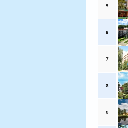
5
6
7
8
9