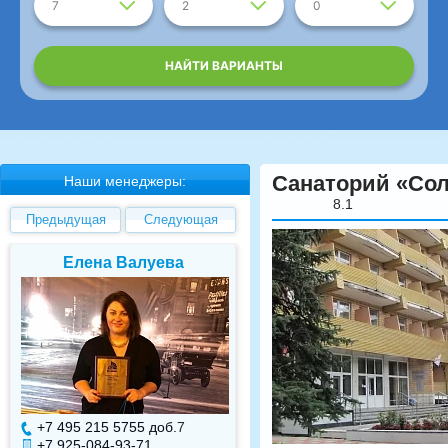
7
2
0
НАЙТИ ВАРИАНТЫ
Санаторий «Со
Наши менеджеры:
8.1
Предыдущая
Следующая
Елена Валуева
Светлана Гарбуз
+7 495 215 5755 доб.
7
+7 495 215 5755 доб.
+7 925-084-93-71
+7 925-084-93-70