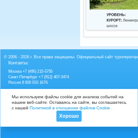
УРОВЕНЬ:
КУРОРТ:
Ленингр
шоссе
© 2006 - 2026 г. Все права защищены. Официальный сайт туроператор
Контакты:
Москва
+7 (495) 215-5755
Санкт-Петербург
+7 (812) 407-3474
Россия
8 800 555 1676
Мы используем файлы cookie для анализа событий на
нашем веб-сайте. Оставаясь на сайте, вы соглашаетесь
с нашей
Политикой в отношении файлов Cookie
.
Хорошо