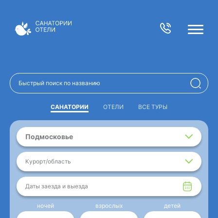
САНАТОРИИ
ОТЕЛИ
ВСЕ ТУРЫ
Подмосковье
Курорт/область
Даты заезда и выезда
ночей
взрослых
детей