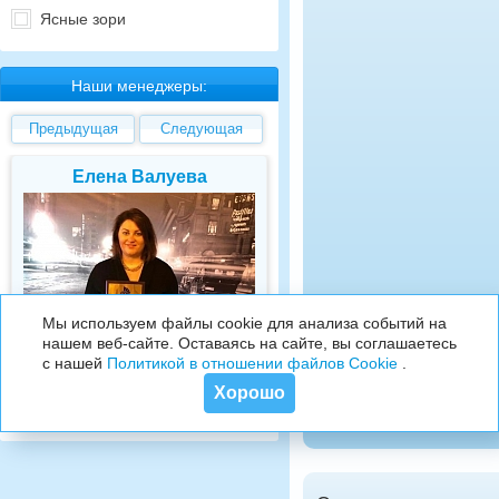
Ясные зори
Наши менеджеры:
Предыдущая
Следующая
Елена Валуева
Светлана Гарбу
Мы используем файлы cookie для анализа событий на
нашем веб-сайте. Оставаясь на сайте, вы соглашаетесь
+7 495 215 5755 доб.
7
+7 495 215 5755 доб.
с нашей
Политикой в отношении файлов Cookie
.
+7 925-084-93-71
+7 925-084-93-70
Хорошо