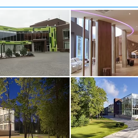
арбузова
Александр
5 доб.
2
+7 495 215 5755 доб.
5
-70
+7 925-903-05-93