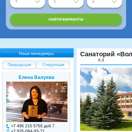
7
2
0
НАЙТИ ВАРИАНТЫ
Санаторий «Вол
Наши менеджеры:
8.9
Предыдущая
Следующая
Елена Валуева
Светлана Гарбуз
+7 495 215 5755 доб.
7
+7 495 215 5755 доб.
+7 925-084-93-71
+7 925-084-93-70