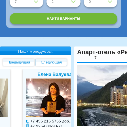
7
2
0
НАЙТИ ВАРИАНТЫ
Апарт-отель «Р
Наши менеджеры:
7
Предыдущая
Следующая
Елена Валуева
Светлана Гарбуз
+7 495 215 5755 доб.
7
+7 495 215 5755 доб.
+7 925-084-93-71
+7 925-084-93-70