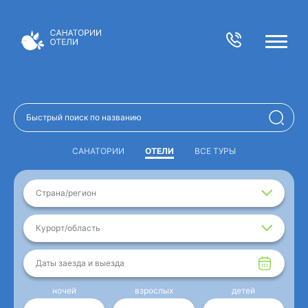
САНАТОРИИ
ОТЕЛИ
ВСЕ ТУРЫ
Страна/регион
Курорт/область
Даты заезда и выезда
ночей
взрослых
детей