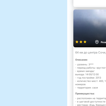
Роз
64 км до центра Сочи
Описание:
- уровень: 3***
- период работы: кругло
- время заезда/
выезда: 14:00/12:00
- год постройки: 2013
- количество мест: 400, 
номеров
- территория: своя
Преимущества:
- расположен на террито
- в шаговой доступности
- ресторан «Ешь Хорошо»