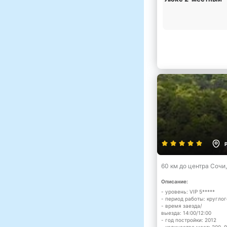
60 км до центра Сочи
Описание:
- уровень: VIP 5*****
- период работы: кругло
- время заезда/
выезда: 14:00/12:00
- год постройки: 2012