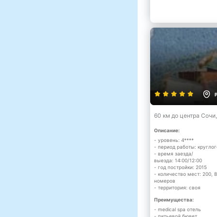
60 км до центра Сочи
Описание:
- уровень: 4****
- период работы: кругло
- время заезда/
выезда: 14:00/12:00
- год постройки: 2015
- количество мест: 200, 
номеров
- территория: своя
Преимущества:
- medical spa отель
- питьевой бювет