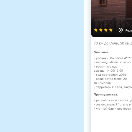
Роз
70 км до Сочи, 50 км
Описание:
- уровень: Высокий 4****
- период работы: кругло
- время заезда/
выезда: 14:00/12:00
- год постройки: 2014
- количество мест: 20,
10 номеров
- территория: своя, закр
Преимущества:
- расположен в самом ц
- эксклюзивный 1отель в
- уютный бар и ресторан