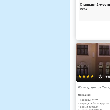
Стандарт 2-местн
реку
Роз
60 км до центра Сочи
Описание:
- уровень: 4****
- период работы: кругло
- время заезда/