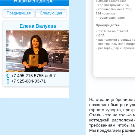
Наши менеджеры:
выезда: 14:00/12:00
- год постройки: 2014
- количество мест: 250,
Предыдущая
Следующая
124 номеров
- территория: своя
Преимущества:
Елена Валуева
Светлана Гарбу
- 100% Ski inn / Ski out
- СПА
- расположен в сердце г
- вся горнолыжная инфра
- ресторан/бар «Варежка
+7 495 215 5755 доб.
7
+7 495 215 5755 доб.
+7 925-084-93-71
+7 925-084-93-70
На странице брониров
позволяет быстро и уд
горного курорта, прек
Отель - это не только
коттеджей, расположен
требованиям, чтобы г
Мы предлагаем разные 