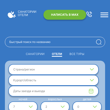
НАПИСАТЬ В MAX
САНАТОРИИ
ОТЕЛИ
ВСЕ ТУРЫ
Страна/регион
Курорт/область
Даты заезда и выезда
ночей
взрослых
детей
7
2
0