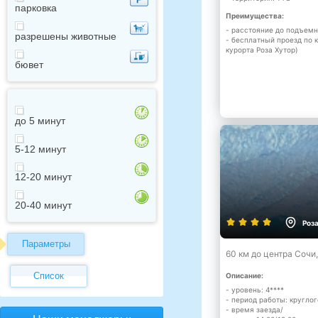
парковка
Преимущества:
- расстояние до подъемн
разрешены животные
- бесплатный проезд по 
курорта Роза Хутор)
бювет
до 5 минут
5-12 минут
12-20 минут
20-40 минут
Роз
Параметры
60 км до центра Сочи
Список
Описание:
- уровень: 4****
- период работы: кругло
- время заезда/