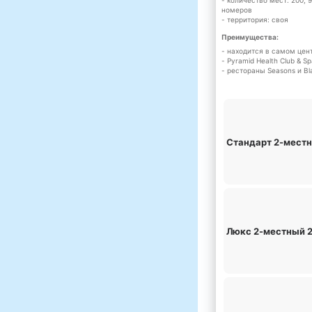
- количество мест: 200, 
номеров
- территория: своя
Преимущества:
- находится в самом цен
- Pyramid Health Club & S
- рестораны Seasons и Blac
Стандарт 2-мест
Люкс 2-местный 