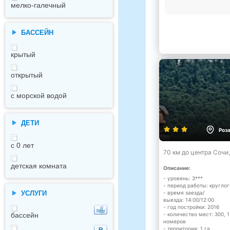
мелко-галечный
БАССЕЙН
крытый
открытый
с морской водой
ДЕТИ
Роз
с 0 лет
70 км до центра Сочи
детская комната
Описание:
- уровень: 3***
- период работы: кругло
УСЛУГИ
- время заезда/
выезда: 14:00/12:00
- год постройки: 2016
- количество мест: 300, 
бассейн
номеров
- территория: 1 га