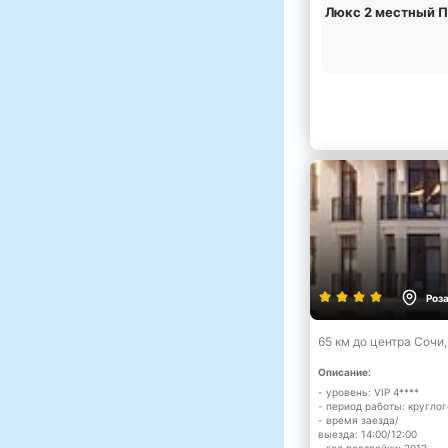
Люкс 2 местный 
Роз
65 км до центра Сочи
Описание:
- уровень: VIP 4****
- период работы: кругло
- время заезда/
выезда: 14:00/12:00