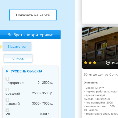
Показать на карте
Выбрать по критериям:
Параметры
Список
Роз
УРОВЕНЬ ОБЪЕКТА
60 км до центра Сочи
недорогие
0 - 2500 р.
Описание:
- уровень: 3***
- период работы: кругло
средний
2500 - 3500 р.
- время заезда/
выезда: 14:00/12:00
- год постройки: 2008
высокий
3500 - 7000 р.
- количество мест: 100,
49 номера
- территория: своя, закр
VIP
7000 р. +