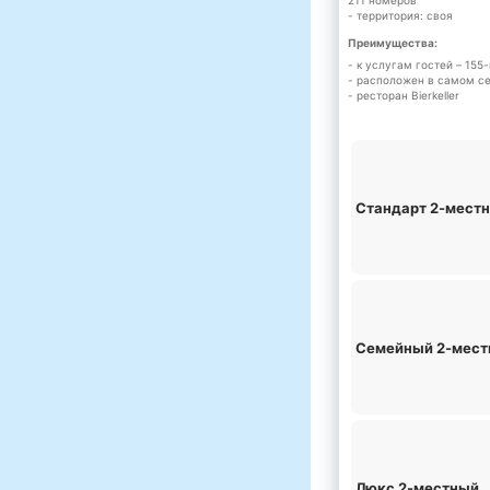
211 номеров
- территория: своя
Преимущества:
- к услугам гостей – 15
- расположен в самом се
- ресторан Bierkeller
Стандарт 2-мест
Семейный 2-мес
Люкс 2-местный