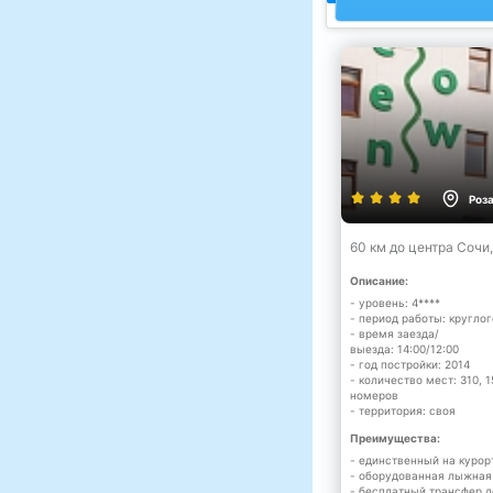
Роз
60 км до центра Сочи
Описание:
- уровень: 4****
- период работы: кругло
- время заезда/
выезда: 14:00/12:00
- год постройки: 2014
- количество мест: 310, 1
номеров
- территория: своя
Преимущества:
- единственный на куро
- оборудованная лыжная
- бесплатный трансфер д