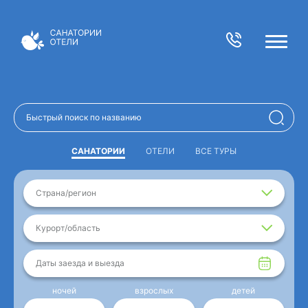
САНАТОРИИ
ОТЕЛИ
ВСЕ ТУРЫ
Страна/регион
Курорт/область
Даты заезда и выезда
ночей
взрослых
детей