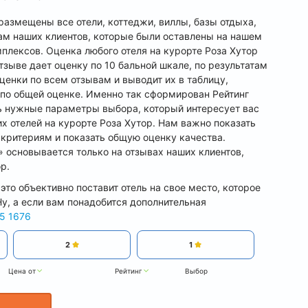
 размещены все отели, коттеджи, виллы, базы отдыха,
вам наших клиентов, которые были оставлены на нашем
мплексов. Оценка любого отеля на курорте Роза Хутор
тзыве дает оценку по 10 бальной шкале, по результатам
ценки по всем отзывам и выводит их в таблицу,
и по общей оценке. Именно так сформирован Рейтинг
ть нужные параметры выбора, который интересует вас
х отелей на курорте Роза Хутор. Нам важно показать
 критериям и показать общую оценку качества.
» основывается только на отзывах наших клиентов,
р.
это объективно поставит отель на свое место, которое
Ну, а если вам понадобится дополнительная
5 1676
2
1
Цена от
Рейтинг
Выбор