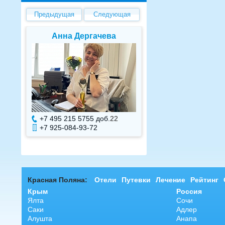
Предыдущая
Следующая
Анна Дергачева
Елена Валу
+7 495 215 5755 доб.
22
+7 495 215 5755 до
+7 925-084-93-72
+7 925-084-93-71
Красная Поляна:
Отели
Путевки
Лечение
Рейтинг
Крым
Россия
Ялта
Сочи
Саки
Адлер
Алушта
Анапа