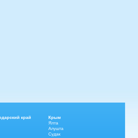
одарский край
Крым
Ялта
Алушта
Судак