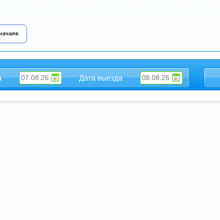
 начале
а
Дата выезда