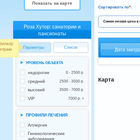
Показать на карте
Cортировать
по
*
:
Самая низкая цена в
Роза Хутор: санатории и
пансионаты
фильтр
Параметры
Список
етрам
Дата заезд
УРОВЕНЬ ОБЪЕКТА
недорогие
0 - 2500 р.
Карта
средний
2500 - 3500 р.
высокий
3500 - 7000 р.
VIP
7000 р. +
ПРОФИЛИ ЛЕЧЕНИЯ
Аллергия
Гинекологические
заболевания