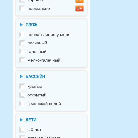
нормально
ПЛЯЖ
первая линия у моря
песчаный
галечный
мелко-галечный
БАССЕЙН
крытый
открытый
с морской водой
ДЕТИ
с 0 лет