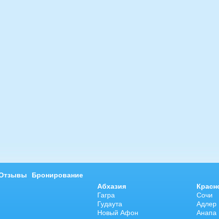
ева
Светлана Гарбузова
б.
7
+7 495 215 5755 доб.
2
+7 925-084-93-70
Отзывы
Бронирование
Абхазия
Красн
Гагра
Сочи
Гудаута
Адлер
Новый Афон
Анапа