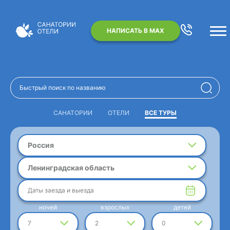
НАПИСАТЬ В MAX
САНАТОРИИ
ОТЕЛИ
ВСЕ ТУРЫ
Россия
Ленинградская область
Даты заезда и выезда
ночей
взрослых
детей
7
2
0