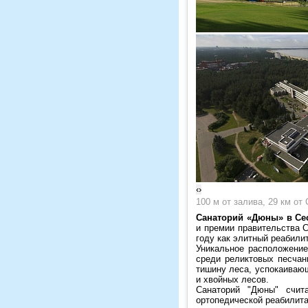
‹
›
100 м от залива, 29 км от
Санаторий «Дюны» в Се
и премии правительства С
году как элитный реабили
Уникальное расположение
среди реликтовых песча
тишину леса, успокаиваю
и хвойных лесов.
Санаторий "Дюны" счит
ортопедической реабилита