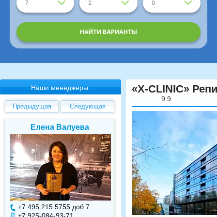
7
2
0
НАЙТИ ВАРИАНТЫ
«X-CLINIC» Реп
Наши менеджеры:
9.9
Предыдущая
Следующая
Елена Валуева
Светлана Гарбуз
+7 495 215 5755 доб.
7
+7 495 215 5755 доб.
+7 925-084-93-71
+7 925-084-93-70