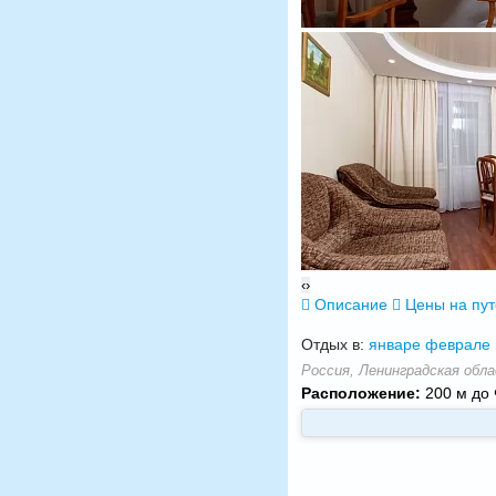
‹
›
Описание
Цены на пу
Отдых в:
январе
феврале
Россия, Ленинградская обла
Расположение:
200 м до 