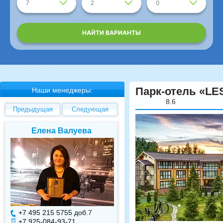
7
2
0
НАЙТИ ВАРИАНТЫ
Парк-отель «LES
Наши менеджеры:
8.6
Предыдущая
Следующая
Елена Валуева
Светлана Гарбуз
+7 495 215 5755 доб.
7
+7 495 215 5755 доб.
+7 925-084-93-71
+7 925-084-93-70