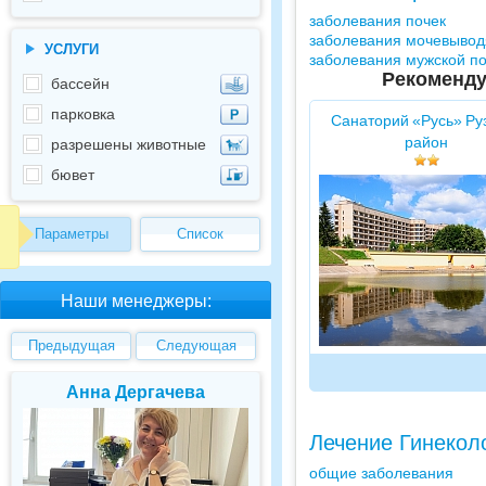
заболевания почек
заболевания мочевывод
УСЛУГИ
заболевания мужской п
Рекоменду
бассейн
парковка
Санаторий «Русь» Ру
район
разрешены животные
бювет
Параметры
Список
Наши менеджеры:
Предыдущая
Следующая
Анна Дергачева
Елена Валуев
Лечение Гинекол
общие заболевания