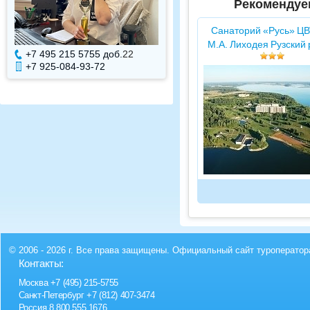
Рекомендуе
Санаторий «Русь» ЦВ
М.А. Лиходея Рузский
+7 495 215 5755 доб.
22
+7 495 215 5755 доб.
+7 925-084-93-72
+7 925-084-93-71
© 2006 - 2026 г. Все права защищены. Официальный сайт туроператор
Контакты:
Москва
+7 (495) 215-5755
Санкт-Петербург
+7 (812) 407-3474
Россия
8 800 555 1676