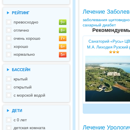
Лечение Заболев
РЕЙТИНГ
заболевания щитовидно
превосходно
сахарный диабет
Рекомендуемы
отлично
очень хорошо
Санаторий «Русь» ЦВ
хорошо
М.А. Лиходея Рузский
нормально
БАССЕЙН
крытый
открытый
с морской водой
ДЕТИ
с 0 лет
Лечение Урологи
детская комната