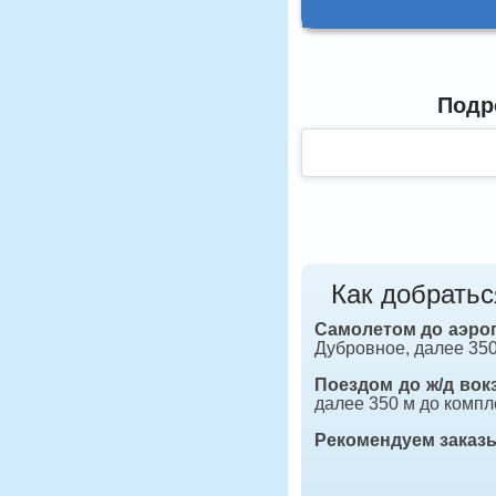
Подр
Как добратьс
Самолетом до аэро
Дубровное, далее 350
Поездом до ж/д вок
далее 350 м до компл
Рекомендуем заказ