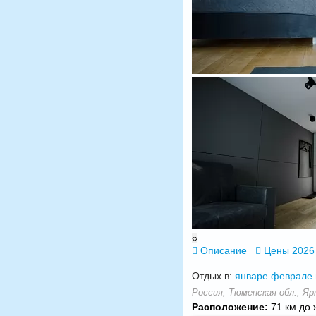
‹
›
Описание
Цены 2026
Отдых в:
январе
феврале
Россия, Тюменская обл., Ярк
Расположение:
71 км до 