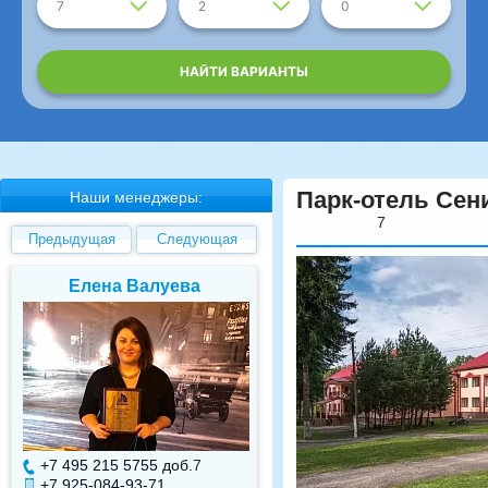
7
2
0
НАЙТИ ВАРИАНТЫ
Парк-отель Сени
Наши менеджеры:
7
Предыдущая
Следующая
Елена Валуева
Светлана Гарбуз
+7 495 215 5755 доб.
7
+7 495 215 5755 доб.
+7 925-084-93-71
+7 925-084-93-70