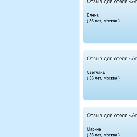
Отзыв для отеля «A
Елена
( 35 лет, Москва )
Отзыв для отеля «A
Светлана
( 35 лет, Москва )
Отзыв для отеля «A
Марина
( 35 лет, Москва )