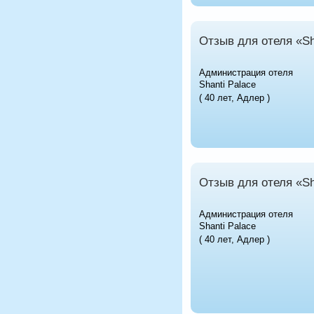
Отзыв для отеля «Sh
Администрация отеля
Shanti Palace
( 40 лет, Адлер )
Отзыв для отеля «Sh
Администрация отеля
Shanti Palace
( 40 лет, Адлер )