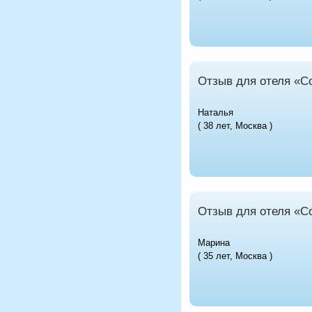
Отзыв для отеля «С
Наталья
( 38 лет, Москва )
Отзыв для отеля «С
Марина
( 35 лет, Москва )