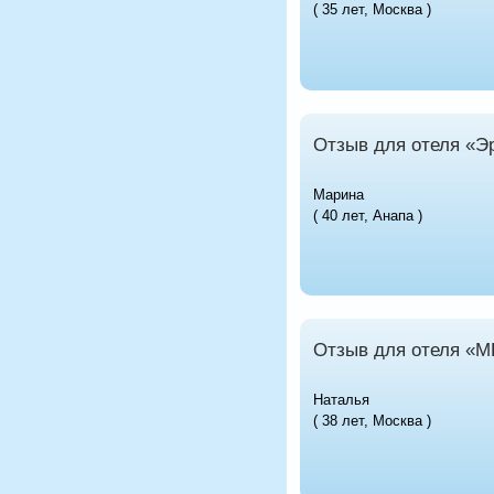
( 35 лет, Москва )
Отзыв для отеля «Э
Марина
( 40 лет, Анапа )
Отзыв для отеля «М
Наталья
( 38 лет, Москва )