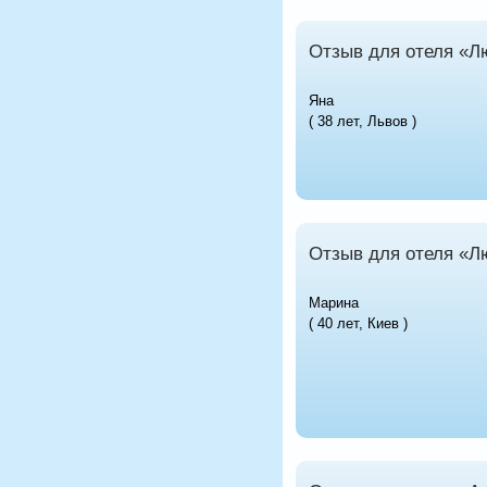
Отзыв для отеля «Л
Яна
( 38 лет, Львов )
Отзыв для отеля «Л
Марина
( 40 лет, Киев )