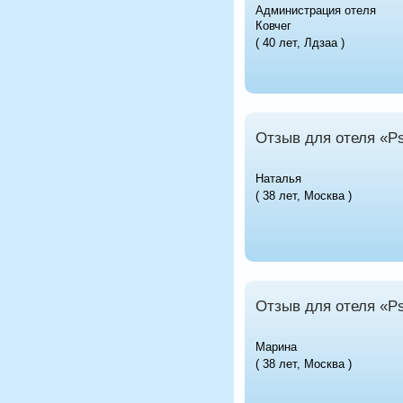
Администрация отеля
Ковчег
( 40 лет, Лдзаа )
Отзыв для отеля «P
Наталья
( 38 лет, Москва )
Отзыв для отеля «P
Марина
( 38 лет, Москва )