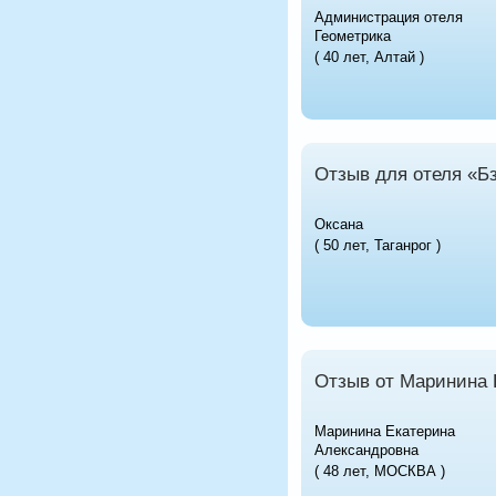
Администрация отеля
Геометрика
( 40 лет, Алтай )
Отзыв для отеля «Б
Оксана
( 50 лет, Таганрог )
Отзыв от Маринина 
Маринина Екатерина
Александровна
( 48 лет, МОСКВА )