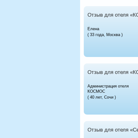
Отзыв для отеля «
Елена
( 33 года, Москва )
Отзыв для отеля «
Администрация отеля
КОСМОС
( 40 лет, Сочи )
Отзыв для отеля «С