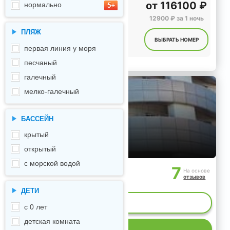
от
116100 ₽
нормально
12900 ₽ за 1 ночь
ПЛЯЖ
ВЫБРАТЬ НОМЕР
первая линия у моря
песчаный
галечный
мелко-галечный
БАССЕЙН
крытый
открытый
с морской водой
7
На основе
отзывов
ДЕТИ
ИЕ МЕСТ
с 0 лет
детская комната
Р