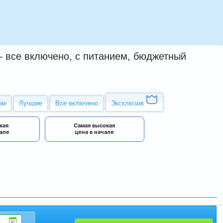
— все включено, с питанием, бюджетный
ом
Лучшие
Все включено
Эксклюзив
кая
Самая высокая
чале
цена в начале