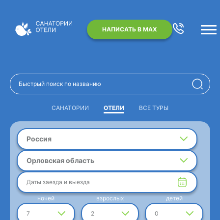
НАПИСАТЬ В MAX
САНАТОРИИ
ОТЕЛИ
ВСЕ ТУРЫ
Россия
Орловская область
Даты заезда и выезда
ночей
взрослых
детей
7
2
0