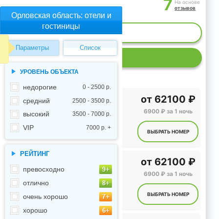
7
На основе
отзывов
Орловская область: отели и
гостиницы
ИЕ МЕСТ
Параметры
Список
Р
УРОВЕНЬ ОБЪЕКТА
недорогие
0 - 2500 р.
от
62100 ₽
средний
2500 - 3500 р.
6900 ₽ за 1 ночь
высокий
3500 - 7000 р.
VIP
7000 р. +
ВЫБРАТЬ НОМЕР
РЕЙТИНГ
от
62100 ₽
превосходно
6900 ₽ за 1 ночь
отлично
ВЫБРАТЬ НОМЕР
очень хорошо
хорошо