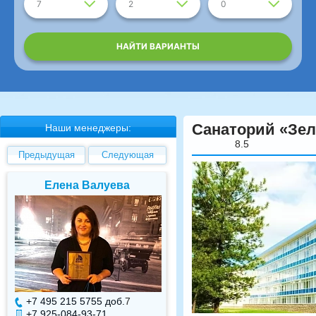
7
2
0
НАЙТИ ВАРИАНТЫ
Санаторий «Зе
Наши менеджеры:
8.5
Предыдущая
Следующая
Елена Валуева
Светлана Гарбуз
+7 495 215 5755 доб.
7
+7 495 215 5755 доб.
+7 925-084-93-71
+7 925-084-93-70