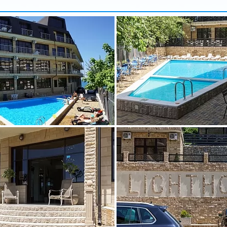
арбузова
Александр
5 доб.
2
+7 495 215 5755 доб.
5
-70
+7 925-903-05-93