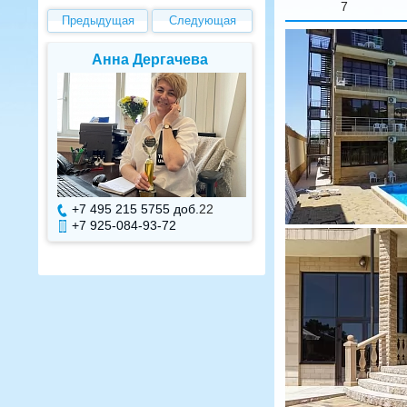
7
Предыдущая
Следующая
Елена Валуева
Светлана Г
+7 495 215 5755 доб.
7
+7 495 215 575
+7 925-084-93-71
+7 925-084-93