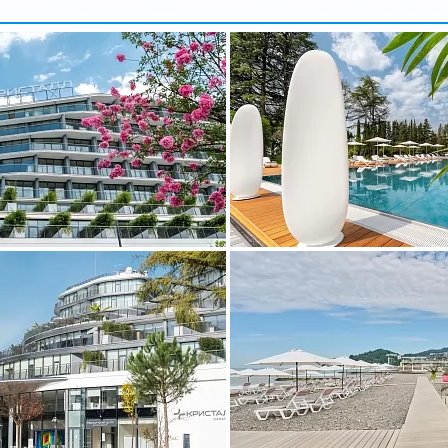
арбузова
Александр
5 доб.
2
+7 495 215 5755 доб.
5
-70
+7 925-903-05-93