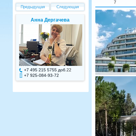
7
Предыдущая
Следующая
Елена Валуева
Светлана Г
+7 495 215 5755 доб.
7
+7 495 215 575
+7 925-084-93-71
+7 925-084-93