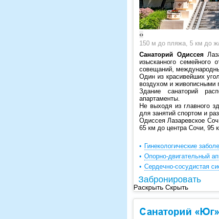
‹
›
150 м до пляжа, 5 км до ж
Санаторий Одиссея
Лаза
изысканного семейного 
совещаний, международны
Один из красивейших уго
воздухом и живописными 
Здание санаторий рас
апартаменты.
Не выходя из главного з
для занятий спортом и ра
Одиссея Лазаревское Сочи
65 км до центра Сочи, 95 
Гинекологические забол
Опорно-двигательный ап
Сердечно-сосудистая си
Забронировать
Раскрыть
Скрыть