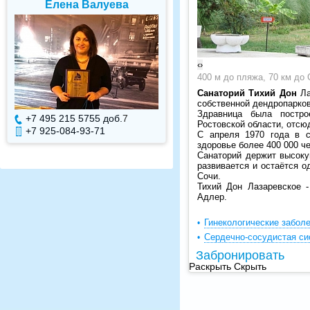
Елена Валуева
Светлана Гарбу
‹
›
400 м до пляжа, 70 км до 
Санаторий Тихий Дон
Ла
собственной дендропарков
Здравница была постро
+7 495 215 5755 доб.
7
+7 495 215 5755 доб.
Ростовской области, отсю
+7 925-084-93-71
+7 925-084-93-70
С апреля 1970 года в с
здоровье более 400 000 ч
Санаторий держит высоку
развивается и остаётся 
Сочи.
Тихий Дон Лазаревское 
Адлер.
Гинекологические забол
Сердечно-сосудистая си
Забронировать
Раскрыть
Скрыть