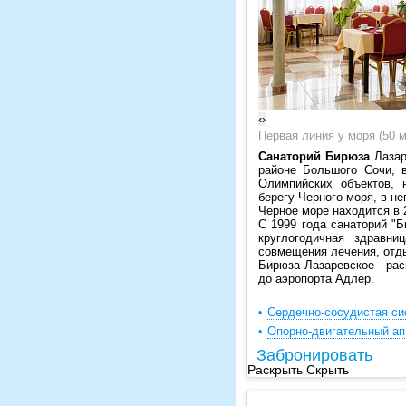
‹
›
Первая линия у моря (50 
Санаторий Бирюза
Лазар
районе Большого Сочи, в
Олимпийских объектов, 
берегу Черного моря, в н
Черное море находится в 
С 1999 года санаторий "
круглогодичная здравни
совмещения лечения, отды
Бирюза Лазаревское - рас
до аэропорта Адлер.
Сердечно-сосудистая си
Опорно-двигательный ап
Забронировать
Раскрыть
Скрыть