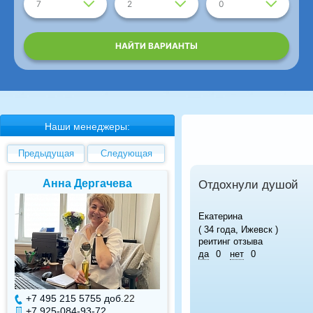
7
2
0
НАЙТИ ВАРИАНТЫ
Наши менеджеры:
Предыдущая
Следующая
Анна Дергачева
Елена Валуев
Отдохнули душой
Екатерина
( 34 года, Ижевск )
реитинг отзыва
да
0
нет
0
+7 495 215 5755 доб.
22
+7 495 215 5755 доб.
+7 925-084-93-72
+7 925-084-93-71