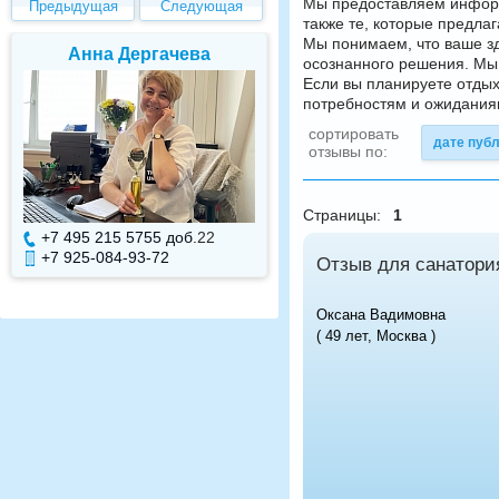
Мы предоставляем информ
Предыдущая
Следующая
также те, которые предла
Мы понимаем, что ваше з
Елена Валуева
Светлана Гарбу
осознанного решения. Мы 
Если вы планируете отдых
потребностям и ожиданиям
сортировать
дате пуб
отзывы по:
Страницы:
1
+7 495 215 5755 доб.
7
+7 495 215 5755 доб.
+7 925-084-93-71
+7 925-084-93-70
Отзыв для санатори
Оксана Вадимовна
( 49 лет, Москва )