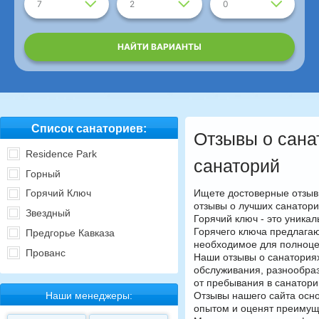
7
2
0
НАЙТИ ВАРИАНТЫ
Список санаториев:
Отзывы о сана
Residence Park
санаторий
Горный
Ищете достоверные отзыв
Горячий Ключ
отзывы о лучших санатори
Звездный
Горячий ключ - это уника
Горячего ключа предлагаю
Предгорье Кавказа
необходимое для полноце
Прованс
Наши отзывы о санатория
обслуживания, разнообра
от пребывания в санатори
Наши менеджеры:
Отзывы нашего сайта осно
опытом и оценят преимуще