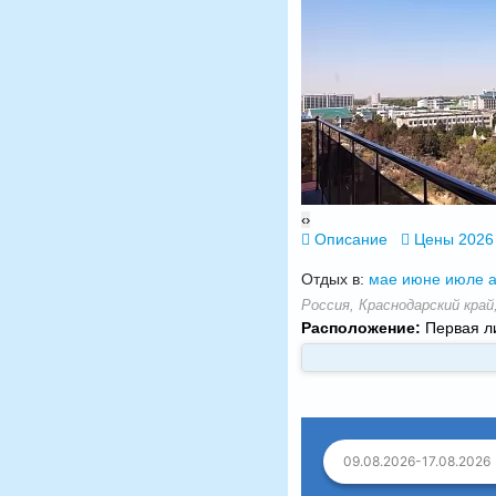
‹
›
Описание
Цены 2026
Отдых в:
мае
июне
июле
а
Россия, Краснодарский край
Расположение:
Первая ли
09.08.2026-17.08.2026