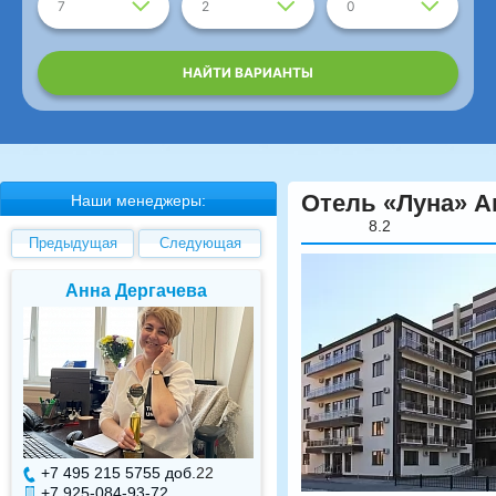
7
2
0
НАЙТИ ВАРИАНТЫ
Отель «Луна» А
Наши менеджеры:
8.2
Предыдущая
Следующая
Елена Валуева
Светлана Гарбуз
+7 495 215 5755 доб.
7
+7 495 215 5755 доб.
+7 925-084-93-71
+7 925-084-93-70