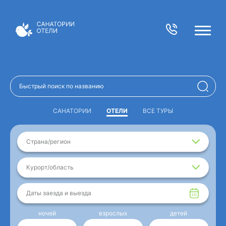
САНАТОРИИ
ОТЕЛИ
ВСЕ ТУРЫ
Страна/регион
Курорт/область
Даты заезда и выезда
ночей
взрослых
детей