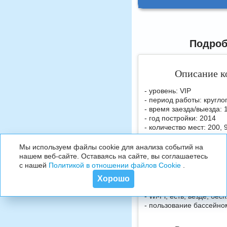
Подроб
Описание к
- уровень: VIP
- период работы: кругло
- время заезда/выезда: 
- год постройки: 2014
- количество мест: 200,
- территория: своя, зак
Мы используем файлы cookie для анализа событий на
нашем веб-сайте. Оставаясь на сайте, вы соглашаетесь
Что входит 
с нашей
Политикой в отношении файлов Cookie
.
- проживание
Хорошо
- питание по тарифу
- Wi-Fi, есть, везде, бес
- пользование бассейно