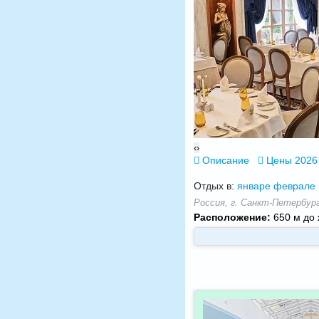
‹
›
Описание
Цены 2026
Отдых в:
январе
феврале
Россия, г. Санкт-Петербург
Расположение:
650 м до 