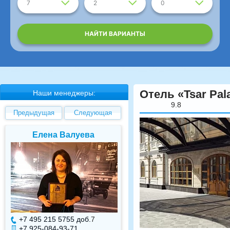
7
2
0
НАЙТИ ВАРИАНТЫ
Отель «Tsar Pal
Наши менеджеры:
9.8
Предыдущая
Следующая
Елена Валуева
Светлана Гарбуз
+7 495 215 5755 доб.
7
+7 495 215 5755 доб.
+7 925-084-93-71
+7 925-084-93-70