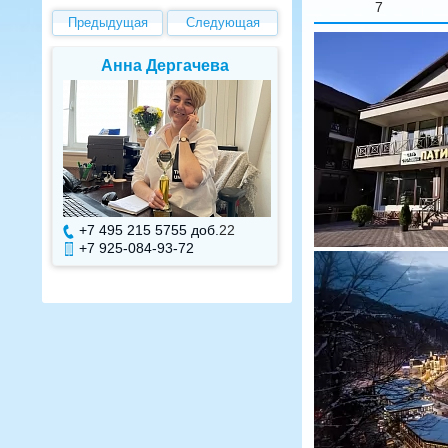
7
Предыдущая
Следующая
Елена Валуева
Светлана Г
+7 495 215 5755 доб.
7
+7 495 215 575
+7 925-084-93-71
+7 925-084-93