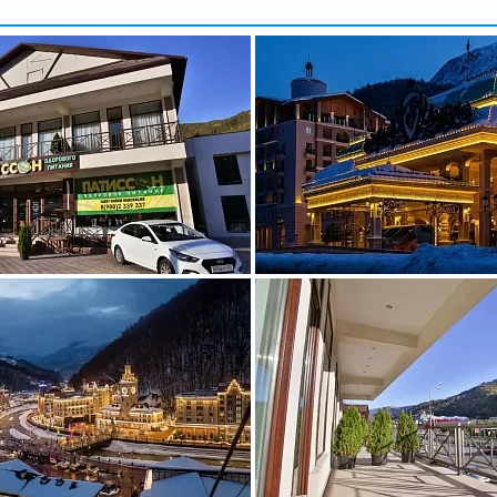
арбузова
Александр
5 доб.
2
+7 495 215 5755 доб.
5
-70
+7 925-903-05-93