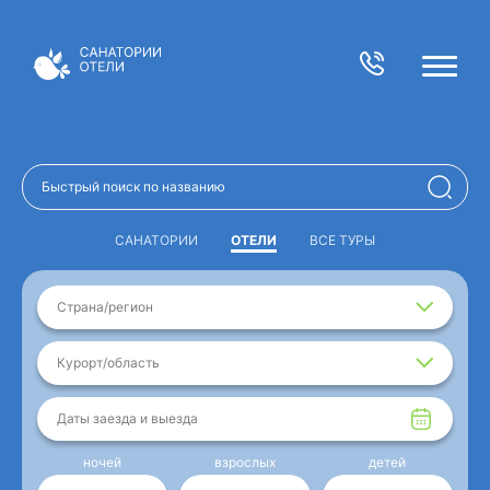
САНАТОРИИ
ОТЕЛИ
ВСЕ ТУРЫ
Страна/регион
Курорт/область
Даты заезда и выезда
ночей
взрослых
детей