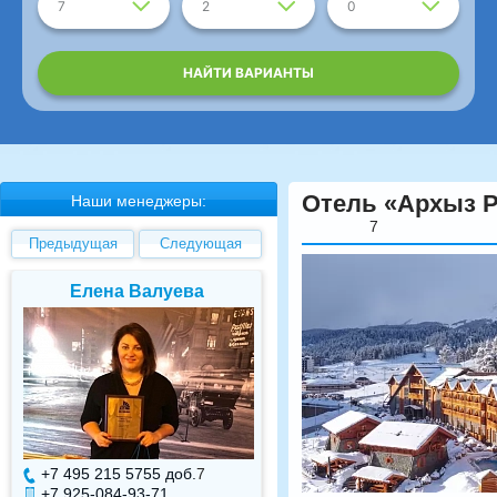
7
2
0
НАЙТИ ВАРИАНТЫ
Отель «Архыз Р
Наши менеджеры:
7
Предыдущая
Следующая
Елена Валуева
Светлана Гарбуз
+7 495 215 5755 доб.
7
+7 495 215 5755 доб.
+7 925-084-93-71
+7 925-084-93-70