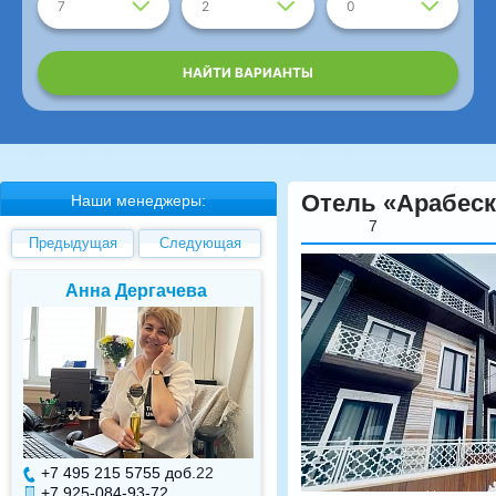
7
2
0
НАЙТИ ВАРИАНТЫ
Отель «Арабес
Наши менеджеры:
7
Предыдущая
Следующая
Елена Валуева
Светлана Гарбуз
+7 495 215 5755 доб.
7
+7 495 215 5755 доб.
+7 925-084-93-71
+7 925-084-93-70