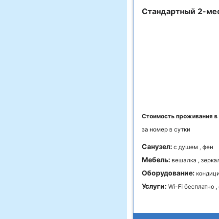
Стандартный 2-ме
Стоимость проживания в
за номер в сутки
Санузел:
с душем , фен
Мебель:
вешалка , зеркал
Оборудование:
кондици
Услуги:
Wi-Fi бесплатно 