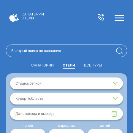
САНАТОРИИ
ОТЕЛИ
ВСЕ ТУРЫ
Страна/регион
Курорт/область
Даты заезда и выезда
ночей
взрослых
детей