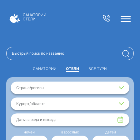
САНАТОРИИ
ОТЕЛИ
ВСЕ ТУРЫ
Страна/регион
Курорт/область
Даты заезда и выезда
ночей
взрослых
детей