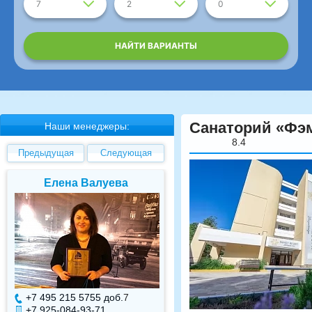
7
2
0
НАЙТИ ВАРИАНТЫ
Санаторий «Фэм
Наши менеджеры:
8.4
Предыдущая
Следующая
Елена Валуева
Светлана Гарбуз
+7 495 215 5755 доб.
7
+7 495 215 5755 доб.
+7 925-084-93-71
+7 925-084-93-70