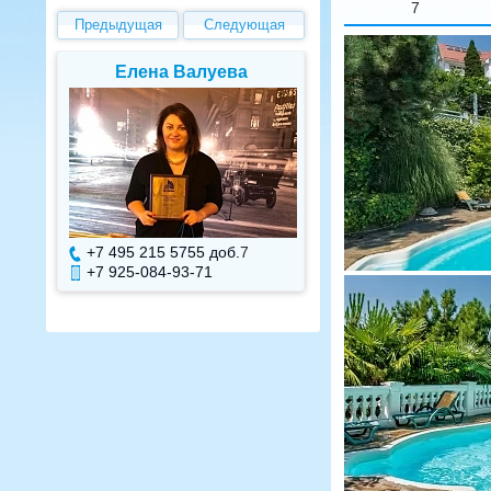
7
Предыдущая
Следующая
Елена Валуева
Светлана Г
+7 495 215 5755 доб.
7
+7 495 215 575
+7 925-084-93-71
+7 925-084-93