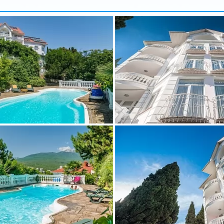
арбузова
Александр
5 доб.
2
+7 495 215 5755 доб.
5
-70
+7 925-903-05-93