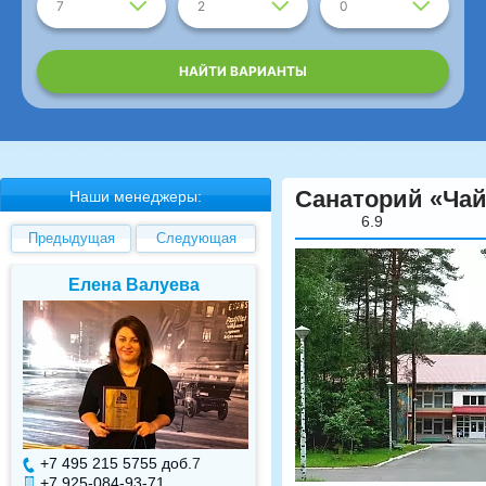
7
2
0
НАЙТИ ВАРИАНТЫ
Санаторий «Чай
Наши менеджеры:
6.9
Предыдущая
Следующая
Елена Валуева
Светлана Гарбуз
+7 495 215 5755 доб.
7
+7 495 215 5755 доб.
+7 925-084-93-71
+7 925-084-93-70