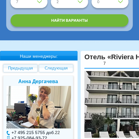
7
2
0
НАЙТИ ВАРИАНТЫ
Отель «Riviera 
Наши менеджеры:
7
Предыдущая
Следующая
Елена Валуева
Светлана Гарбуз
+7 495 215 5755 доб.
7
+7 495 215 5755 доб.
+7 925-084-93-71
+7 925-084-93-70