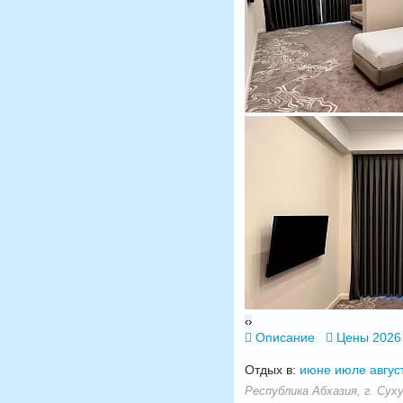
‹
›
Описание
Цены 2026
Отдых в:
июне
июле
авгус
Республика Абхазия, г. Сух