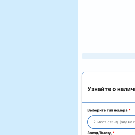
Узнайте о налич
Выберите тип номера
*
2-мест. станд. (вид на 
Заезд/Выезд
*