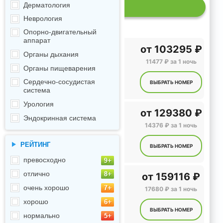
Дерматология
Р
Неврология
Опорно-двигательный
аппарат
от
103295 ₽
Органы дыхания
11477 ₽ за 1 ночь
Органы пищеварения
Сердечно-сосудистая
ВЫБРАТЬ НОМЕР
система
Урология
от
129380 ₽
Эндокринная система
14376 ₽ за 1 ночь
РЕЙТИНГ
ВЫБРАТЬ НОМЕР
превосходно
отлично
от
159116 ₽
очень хорошо
17680 ₽ за 1 ночь
хорошо
ВЫБРАТЬ НОМЕР
нормально