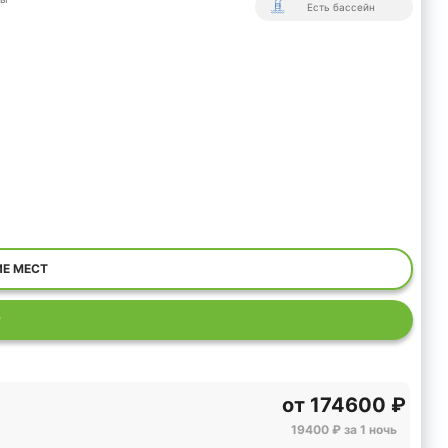
Есть бассейн
ИЕ МЕСТ
Р
от
174600 ₽
19400 ₽ за 1 ночь