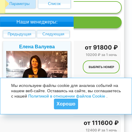
Параметры
Список
ИЕ МЕСТ
Наши менеджеры:
Р
Предыдущая
Следующая
от
91800 ₽
Елена Валуева
Светлана Гарбу
10200 ₽ за 1 ночь
ВЫБРАТЬ НОМЕР
от
91800 ₽
Мы используем файлы cookie для анализа событий на
нашем веб-сайте. Оставаясь на сайте, вы соглашаетесь
10200 ₽ за 1 ночь
+7 495 215 5755 доб.
7
+7 495 215 5755 доб.
с нашей
Политикой в отношении файлов Cookie
.
+7 925-084-93-71
+7 925-084-93-70
Хорошо
ВЫБРАТЬ НОМЕР
от
111600 ₽
12400 ₽ за 1 ночь