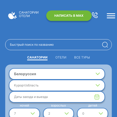
НАПИСАТЬ В MAX
САНАТОРИИ
ОТЕЛИ
ВСЕ ТУРЫ
Белоруссия
Курорт/область
Даты заезда и выезда
ночей
взрослых
детей
7
2
0