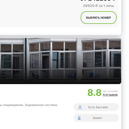
26920 ₽ за 1 ночь
ВЫБРАТЬ НОМЕР
8.8
На основе
4 отзывов
ы пищеварения,
Эндокринная система,
Есть бассейн
Бювет