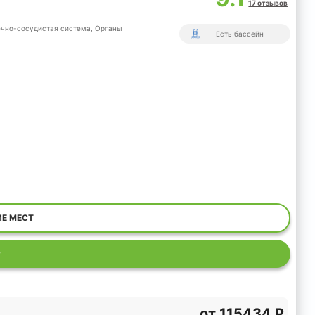
17 отзывов
чно-сосудистая система,
Органы
Есть бассейн
ИЕ МЕСТ
Р
от
115434 Р