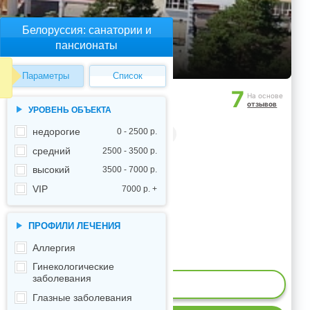
Белоруссия: санатории и
пансионаты
Параметры
Список
7
На основе
отзывов
УРОВЕНЬ ОБЪЕКТА
недорогие
0 - 2500 р.
Есть бассейн
средний
2500 - 3500 р.
высокий
3500 - 7000 р.
VIP
7000 р. +
ПРОФИЛИ ЛЕЧЕНИЯ
Аллергия
Гинекологические
заболевания
ИЕ МЕСТ
Глазные заболевания