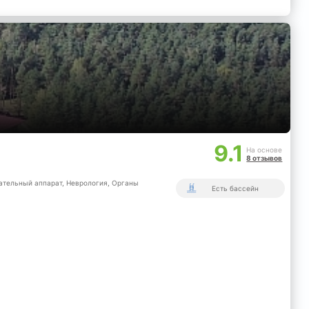
9.1
На основе
8 отзывов
ательный аппарат,
Неврология,
Органы
Есть бассейн