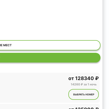
ИЕ МЕСТ
Р
от
128340 ₽
14260 ₽ за 1 ночь
ВЫБРАТЬ НОМЕР