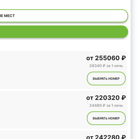
ИЕ МЕСТ
Р
от
255060 ₽
28340 ₽ за 1 ночь
ВЫБРАТЬ НОМЕР
от
220320 ₽
24480 ₽ за 1 ночь
ВЫБРАТЬ НОМЕР
от
242280 ₽