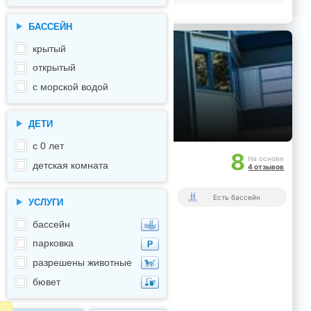
БАССЕЙН
крытый
открытый
с морской водой
ДЕТИ
с 0 лет
8
На основе
детская комната
4 отзывов
ие:
ень: Средний +
Есть бассейн
УСЛУГИ
од работы: круглогодично
 заезда/выезда: 09:00/21:00
остройки: 1967, реконструкция
бассейн
чество мест: 150, 80 номеров
парковка
тория: 5,2 га
разрешены животные
бювет