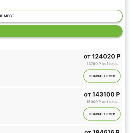
ИЕ МЕСТ
Р
от
124020 Р
13780 Р за 1 ночь
ВЫБРАТЬ НОМЕР
от
143100 Р
15900 Р за 1 ночь
ВЫБРАТЬ НОМЕР
от
194616 Р