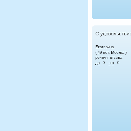
С удовольствие
Екатерина
( 49 лет, Москва )
реитинг отзыва
да
0
нет
0