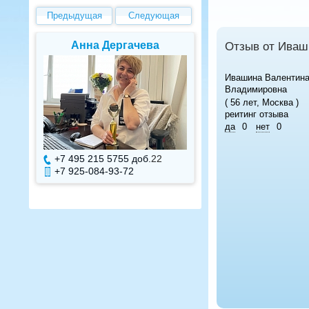
Предыдущая
Следующая
Елена Валуева
Светлана Г
Отзыв от Иваш
Ивашина Валентин
Владимировна
( 56 лет, Москва )
реитинг отзыва
да
0
нет
0
+7 495 215 5755 доб.
7
+7 495 215 575
+7 925-084-93-71
+7 925-084-93