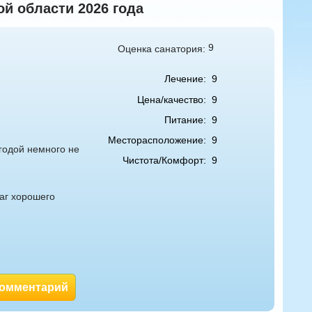
й области 2026 года
9
Оценка санатория:
Лечение:
9
Цена/качество:
9
Питание:
9
Месторасположение:
9
годой немного не
Чистота/Комфорт:
9
раг хорошего
комментарий