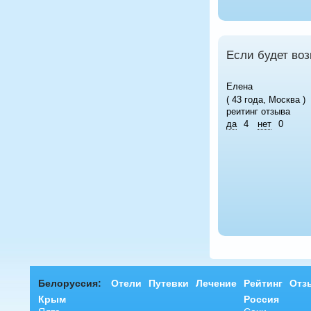
Если будет во
Елена
( 43 года, Москва )
реитинг отзыва
да
4
нет
0
Белоруссия:
Отели
Путевки
Лечение
Рейтинг
Отз
Крым
Россия