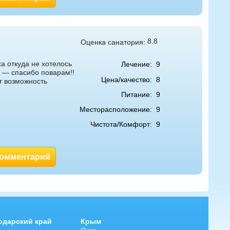
8.8
Оценка санатория:
а откуда не хотелось
Лечение:
9
е — спасибо поварам!!
Цена/качество:
8
т возможность
Питание:
9
Месторасположение:
9
Чистота/Комфорт:
9
комментарий
одарский край
Крым