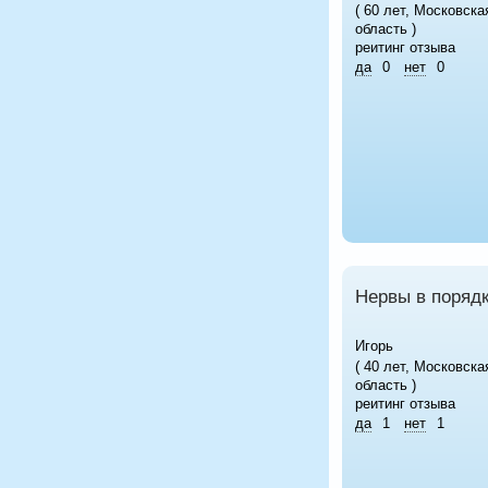
( 60 лет, Московска
область )
реитинг отзыва
да
0
нет
0
Нервы в поряд
Игорь
( 40 лет, Московска
область )
реитинг отзыва
да
1
нет
1