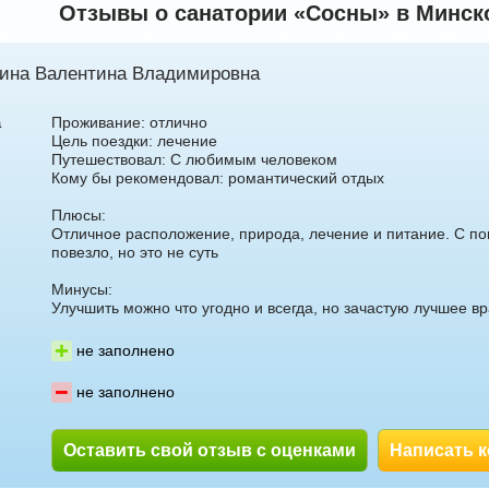
Отзывы о санатории «Сосны» в Минско
арбузова
Александр
ина Валентина Владимировна
Проживание: отлично
а
Цель поездки: лечение
Путешествовал: С любимым человеком
Кому бы рекомендовал: романтический отдых
Плюсы:
Отличное расположение, природа, лечение и питание. С по
5 доб.
2
+7 495 215 5755 доб.
5
повезло, но это не суть
-70
+7 925-903-05-93
Минусы:
Улучшить можно что угодно и всегда, но зачастую лучшее в
не заполнено
не заполнено
Оставить свой отзыв с оценками
Написать 