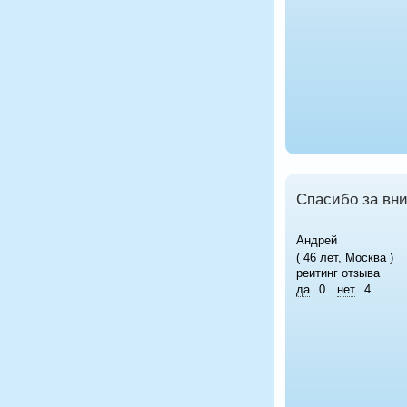
Спасибо за вн
Андрей
( 46 лет, Москва )
реитинг отзыва
да
0
нет
4