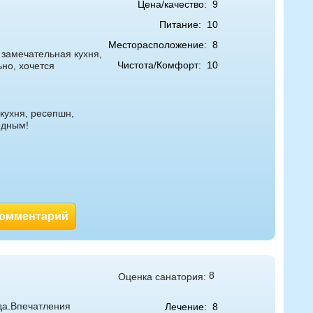
Цена/качество:
9
Питание:
10
Месторасположение:
8
 замечательная кухня,
Чистота/Комфорт:
10
но, хочется
 кухня, ресепшн,
одным!
комментарий
8
Оценка санатория:
да.Впечатления
Лечение:
8