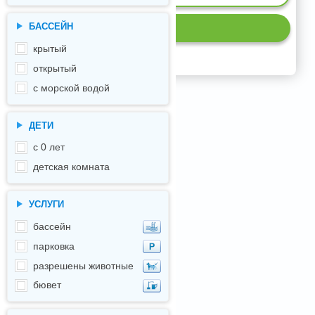
БАССЕЙН
Р
крытый
открытый
с морской водой
ДЕТИ
с 0 лет
детская комната
УСЛУГИ
бассейн
парковка
разрешены животные
бювет