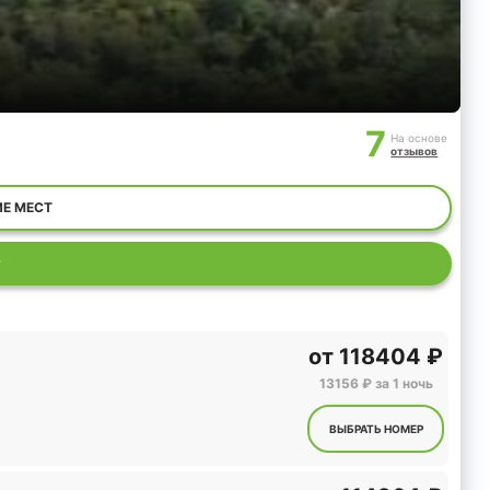
7
На основе
отзывов
ИЕ МЕСТ
Р
от
118404 ₽
13156 ₽ за 1 ночь
ВЫБРАТЬ НОМЕР