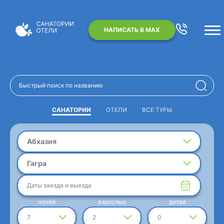
НАПИСАТЬ В MAX
САНАТОРИИ
ОТЕЛИ
ВСЕ ТУРЫ
Абхазия
Гагра
Даты заезда и выезда
ночей
взрослых
детей
7
2
0