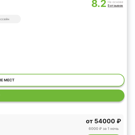
8.2
На основе
5 отзывов
ассейн
ИЕ МЕСТ
Р
от
54000 ₽
6000 ₽ за 1 ночь