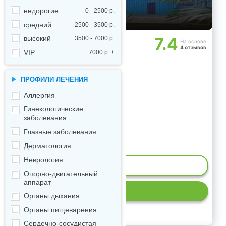
недорогие
0 - 2500 р.
средний
2500 - 3500 р.
7.4
высокий
3500 - 7000 р.
На основе
4 отзывов
VIP
7000 р. +
ПРОФИЛИ ЛЕЧЕНИЯ
Аллергия
Гинекологические
заболевания
Глазные заболевания
Дерматология
Неврология
ИЕ МЕСТ
Опорно-двигательный
аппарат
Р
Органы дыхания
Органы пищеварения
Сердечно-сосудистая