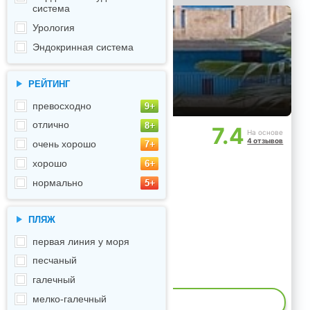
система
Урология
Эндокринная система
РЕЙТИНГ
превосходно
отлично
7.4
На основе
4 отзывов
очень хорошо
хорошо
нормально
ПЛЯЖ
первая линия у моря
песчаный
галечный
мелко-галечный
ИЕ МЕСТ