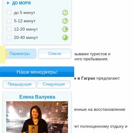
ДО МОРЯ
до 5 минут
5-12 минут
12-20 минут
20-40 минут
 и лечения с актуальными ценами, отзывами туристов и
Параметры
Список
 подходящий санаторий для комфортного пребывания.
Наши менеджеры:
ровительными процедурами.
Санатории в Гаграх
предлагают
 выбором среди туристов.
Предыдущая
Следующая
Елена Валуева
Светлана Гарбу
доровительные программы
, направленные на восстановление
 условия проживания
, что способствует полноценному отдыху и