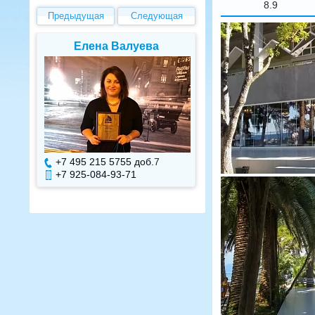
8.9
Предыдущая
Следующая
Елена Валуева
Светлана Г
+7 495 215 5755 доб.
7
+7 495 215 575
+7 925-084-93-71
+7 925-084-93