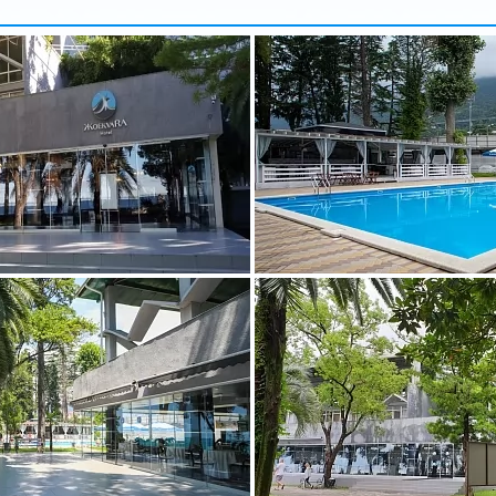
арбузова
Александр
5 доб.
2
+7 495 215 5755 доб.
5
-70
+7 925-903-05-93