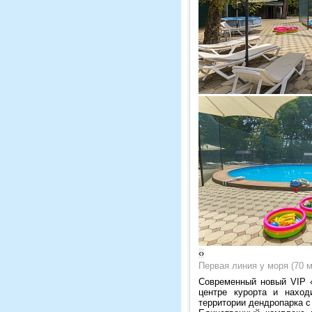
‹
›
Первая линия у моря (70 м
Современный новый VIP «W
центре курорта и наход
территории дендропарка с