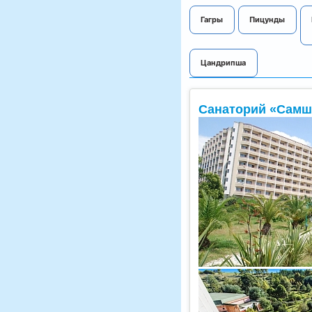
Гагры
Пицунды
Цандрипша
Санаторий «Самш