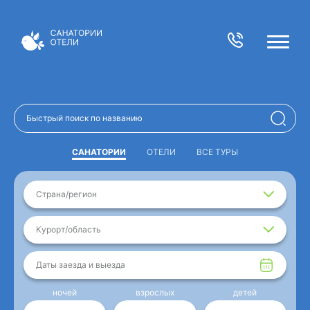
САНАТОРИИ
ОТЕЛИ
ВСЕ ТУРЫ
Страна/регион
Курорт/область
Даты заезда и выезда
ночей
взрослых
детей