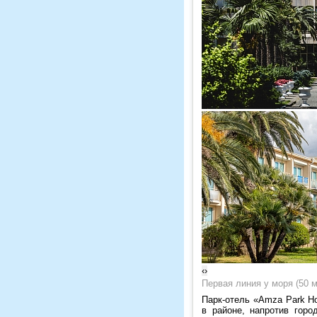
‹
›
Первая линия у моря (50 м
Парк-отель «Amza Park Ho
в районе, напротив горо