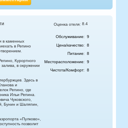
ти
8.4
Оценка отеля:
Обслуживание:
9
и в каменных
Цена/качество:
8
иехать в Репино
отворением.
Питание:
8
Репино, Курортного
Месторасположение:
9
 залива, в окружении
Чистота/Комфорт:
8
тербуржцев. Здесь в
Уланова и
лок Репино, где
жника Ильи Репина.
вича Чуковского,
й, Бунин и Шаляпин,
 аэропорта «Пулково»,
доступность позволит