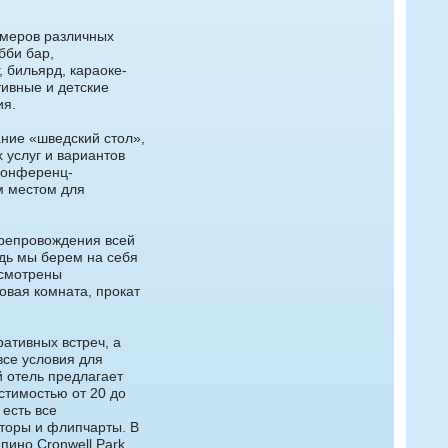
омеров различных
бби бар,
 бильярд, караоке-
тивные и детские
ия.
ние «шведский стол»,
 услуг и вариантов
 конференц-
м местом для
препровождения всей
едь мы берем на себя
усмотрены
вая комната, прокат
ативных встреч, а
все условия для
й отель предлагает
стимостью от 20 до
есть все
торы и флипчарты. В
пино Cronwell Park