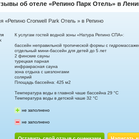
зывы об отеле «Репино Парк Отель» в Ленин
луева
Светлана Гарбузова
я «Репино Cronwell Park Отель » в Репино
К услугам гостей водной зоны «Натура Репино СПА»:
ля
k
бассейн неправильной тропической формы с гидромассаж
отдельный мини-бассейн для детей до 5 лет
2 финские сауны
турецкая парная
инфракрасная сауна
5 доб.
7
+7 495 215 5755 доб.
2
зона отдыха с шезлонгами
71
солярий
+7 925-084-93-70
Площадь бассейна: 425 м2
Температура воды в главной чаше бассейна 29 °C
Температура воды в детской чаше 32 °C
не заполнено
не заполнено
Оставить свой отзыв с оценками
Написать 