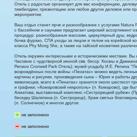
Отель с радостью организует для вас конференцию, делову
тимбилдинг, презентацию или любое другое деловое или п
мероприятие.
Ваш отдых станет ярче и разнообразнее с услугами Natura 
с бассейном и саунами предлагает широкий ассортимент о
процедур: разнообразные массажи, циркулярный душ, кедро
бочка фурако, СПА уходы за лицом и телом на корейской к
класса Phy Mong She, а также на тайской косметике различ
Отель окружен интересными и историческими местами. Вы 
Часовню с чудотворной иконой свв. бесср. Космы и Дамиана
Репино Cronwell Park Отель); музей-усадьбу И.Е. Репина ''Пе
возрождённых после войны «Пенатах» можно видеть личные
картины и рисунки, произведения сына – Юрия и работы дру
живописцев, всего в «Пенатах» хранится около шестисот п
и графики; «Комаровский некрополь» (п. Комарово), где б
Ахматова; выставочный комплекс «Сестрорецкий рубеж» (П
беседку Шаляпина (п. Сестрорецк); Храм святых благоверн
(п. Солнечное) и многое другое.
не заполнено
не заполнено