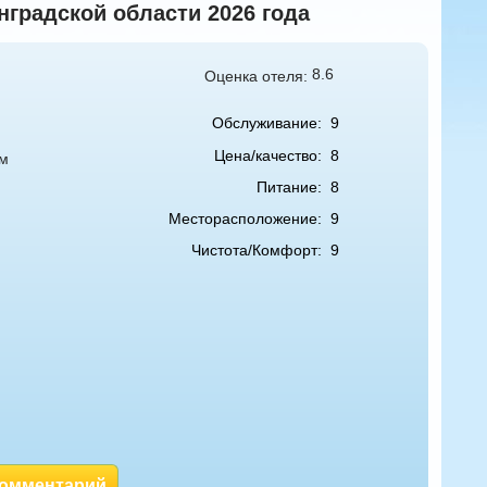
градской области 2026 года
8.6
Оценка отеля:
Обслуживание:
9
Цена/качество:
8
ем
Питание:
8
Месторасположение:
9
Чистота/Комфорт:
9
комментарий