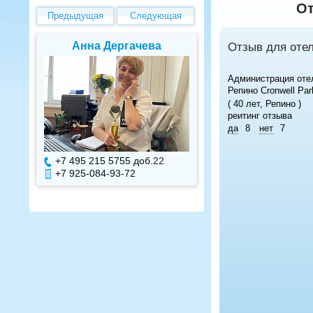
От
Предыдущая
Следующая
Анна Дергачева
Елена Ва
Отзыв для отел
Администрация оте
Репино Cronwell Par
( 40 лет, Репино )
реитинг отзыва
да
8
нет
7
+7 495 215 5755 доб.
22
+7 495 215 575
+7 925-084-93-72
+7 925-084-93-