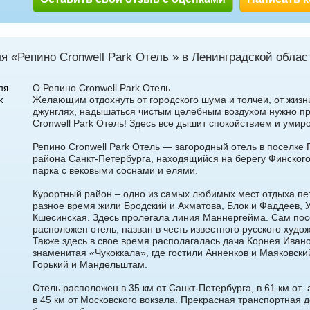
я «Репино Cronwell Park Отель » в Ленинградской облас
О Репино Cronwell Park Отель
ля
Желающим отдохнуть от городского шума и толчеи, от жизн
k
джунглях, надышаться чистым целебным воздухом нужно пр
Cronwell Park Отель! Здесь все дышит спокойствием и умир
Репино Cronwell Park Отель — загородный отель в поселке 
района Санкт-Петербурга, находящийся на берегу Финского
парка с вековыми соснами и елями.
Курортный район – одно из самых любимых мест отдыха пе
разное время жили Бродский и Ахматова, Блок и Фаддеев, 
Кшесинская. Здесь пролегала линия Маннергейма. Сам посе
расположен отель, назван в честь известного русского худо
Также здесь в свое время располагалась дача Корнея Ивано
знаменитая «Чукоккала», где гостили Анненков и Маяковски
Горький и Мандельштам.
Отель расположен в 35 км от Санкт-Петербурга, в 61 км от
в 45 км от Московского вокзала. Прекрасная транспортная 