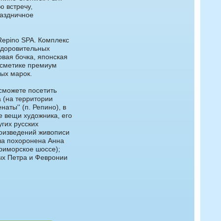
ю встречу,
раздничное
Repino SPA. Комплекс
здоровительных
вая бочка, японская
осметике премиум
ных марок.
сможете посетить
 (на территории
наты'' (п. Репино), в
 вещи художника, его
гих русских
роизведений живописи
ыла похоронена Анна
риморское шоссе);
ых Петра и Февронии