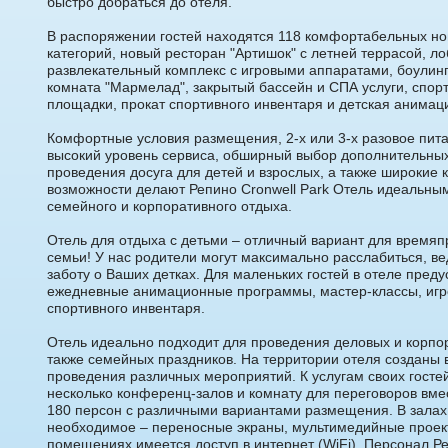
быстро добраться до отеля.
В распоряжении гостей находятся 118 комфортабельных н
категорий, новый ресторан "Артишок" с летней террасой, ло
развлекательный комплекс с игровыми аппаратами, боулинг,
комната "Мармелад", закрытый бассейн и СПА услуги, спор
площадки, прокат спортивного инвентаря и детская анимац
Комфортные условия размещения, 2-х или 3-х разовое пита
высокий уровень сервиса, обширный выбор дополнительных
проведения досуга для детей и взрослых, а также широкие
возможности делают Репино Cronwell Park Отель идеальны
семейного и корпоративного отдыха.
Отель для отдыха с детьми – отличный вариант для время
семьи! У нас родители могут максимально расслабиться, в
заботу о Ваших детках. Для маленьких гостей в отеле пред
ежедневные анимационные программы, мастер-классы, игро
спортивного инвентаря.
Отель идеально подходит для проведения деловых и корпор
также семейных праздников. На территории отеля созданы 
проведения различных мероприятий. К услугам своих госте
несколько конференц-залов и комнату для переговоров вме
180 персон с различными вариантами размещения. В залах 
необходимое – переносные экраны, мультимедийные проек
помещениях имеется доступ в интернет (WiFi). Персонал Ре