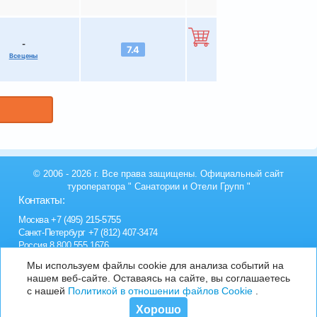
-
7.4
Все цены
© 2006 - 2026 г. Все права защищены. Официальный сайт
туроператора "
Санатории и Отели Групп
"
Контакты:
Москва
+7 (495) 215-5755
Санкт-Петербург
+7 (812) 407-3474
Россия
8 800 555 1676
Мы используем файлы cookie для анализа событий на
нашем веб-сайте. Оставаясь на сайте, вы соглашаетесь
с нашей
Политикой в отношении файлов Cookie
.
Хорошо