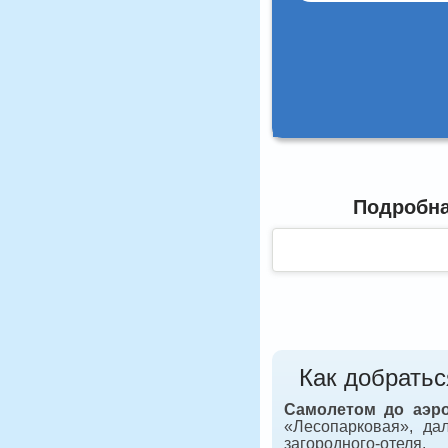
Подробна
Как добратьс
Самолетом до аэр
«Лесопарковая», да
загородного-отеля.