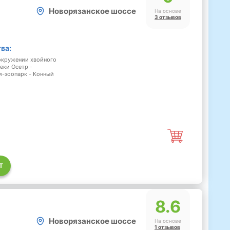
Новорязанское шоссе
На основе
3 отзывов
ва:
 окружении хвойного
еки Осетр -
и-зоопарк - Конный
Т
8.6
Новорязанское шоссе
На основе
1 отзывов