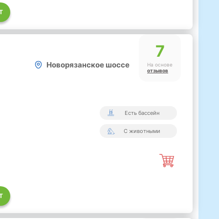
Т
7
Новорязанское шоссе
На основе
отзывов
Есть бассейн
С животными
Т