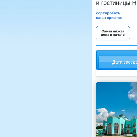
и гостиницы 
сортировать
санатории по:
Самая низкая
цена в начале
Дата заезд