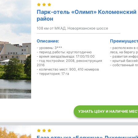
Парк-отель «Олимп» Коломенский
район
108 км от МКАД. Новорязанское шоссе
Описание:
Преимущест
- уровень: 3***
- расположен в
- период работы: круглогодично
леса, на берегу
- время заезда/выезда: 17:00/15:00
- развитая инфр
- год постройки: 2008, реконструкция
- крытый бассей
2016
- собственный п
- количество мест: 900, 410 номеров
- территория: 17 га
УЗНАТЬ ЦЕНУ И НАЛИЧИЕ МЕС
База отдыха «Берхино» Луховицки