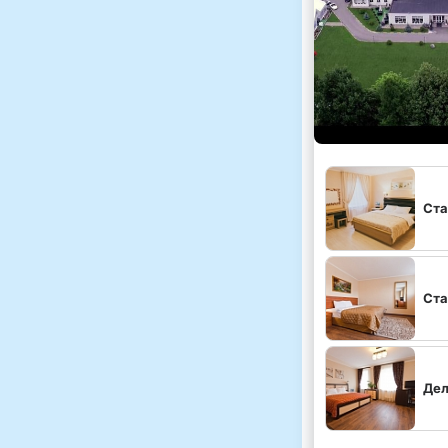
Ста
Ста
Дел