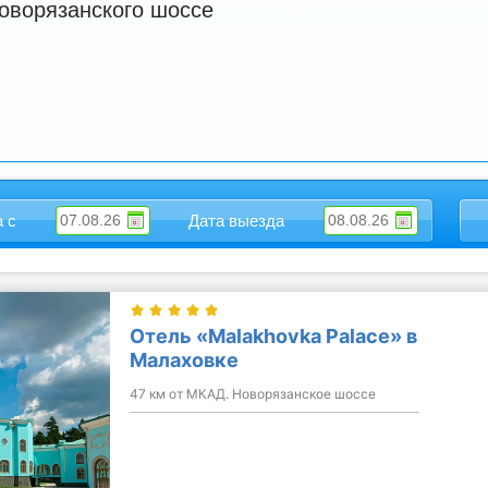
Новорязанского шоссе
а с
Дата выезда
Отель «Malakhovka Palace» в
Малаховке
47 км от МКАД. Новорязанское шоссе