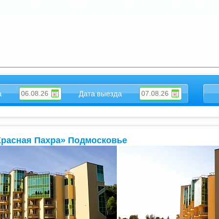
а
Светлана Гарбузова
а
Дата выезда
Красная Пахра» Подмосковье
7
+7 495 215 5755 доб.
2
+7 925-084-93-70