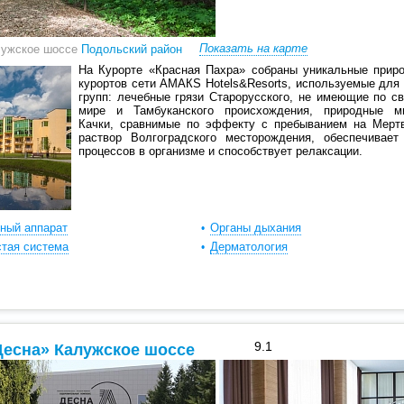
Показать на карте
лужское шоссе
Подольский район
На Курорте «Красная Пахра» собраны уникальные прир
курортов сети АМАКS Hotels&Resorts, используемые для
групп: лечебные грязи Старорусского, не имеющие по с
мире и Тамбуканского происхождения, природные м
Качки, сравнимые по эффекту с пребыванием на Мер
раствор Волгоградского месторождения, обеспечивает
процессов в организме и способствует релаксации.
ный аппарат
Органы дыхания
тая система
Дерматология
9.1
Десна» Калужское шоссе