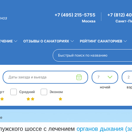
+7 (495) 215-5755
+7 (812) 4
гноз
Москва
Санкт-П
ЕЧЕНИЕ
ОТЗЫВЫ О САНАТОРИЯХ
РЕЙТИНГ САНАТОРИЕВ
Даты заезда и выезда
7
2
ночей
вз
рт
Средний
Эконом
се
лужского шоссе с лечением
органов дыхания (з