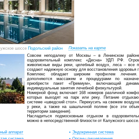
Показать на карте
лужское шоссе
Подольский район
Совсем неподалеку от Москвы – в Ленинском районе
оздоровительный комплекс «Десна» УДП РФ. Огром
живописные виды реки, целебный воздух, леса – все 
создают надежную основу для восстановления здоровья г
Комплекс обладает широким профилем лечения.
дополняются массажем и процедурами по назнач
приобрести пакет «Премиум», включающий динам
индивидуальные занятия лечебной физкультурой.
Номерной фонд включает 168 номеров различной комфор
которых выходят на парк или реку. Питание отдыха
системе «шведский стол». Перекусить на свежем воздух
у реки, а также на шашлычной поляне (все эти объе
территории заведения).
Насладиться подмосковным отдыхом в оздоровитель
можно в непосредственной близости от Калужского шоссе
ный аппарат
Эндокринная система
тая система
Органы пищеварения