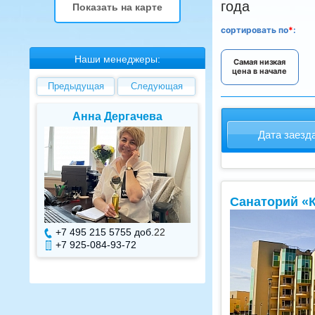
года
Показать на карте
сортировать
по
*
:
Наши менеджеры:
Самая низкая
цена в начале
Предыдущая
Следующая
Анна Дергачева
Елена Валуев
Дата заезд
Санаторий «
+7 495 215 5755 доб.
22
+7 495 215 5755 доб.
+7 925-084-93-72
+7 925-084-93-71