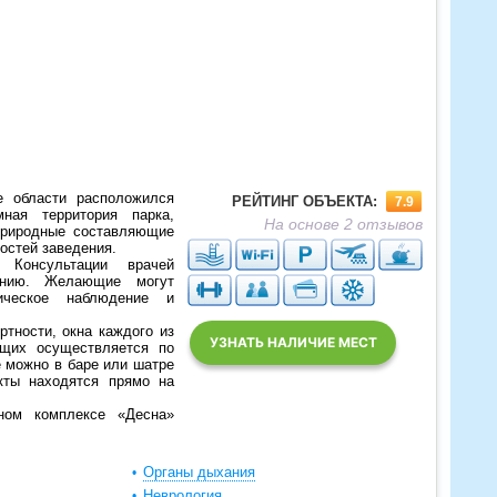
 области расположился
РЕЙТИНГ ОБЪЕКТА:
7.9
ная территория парка,
На основе 2 отзывов
природные составляющие
остей заведения.
 Консультации врачей
ению. Желающие могут
ическое наблюдение и
тности, окна каждого из
УЗНАТЬ НАЛИЧИЕ МЕСТ
ющих осуществляется по
е можно в баре или шатре
кты находятся прямо на
ном комплексе «Десна»
.
Органы дыхания
Неврология