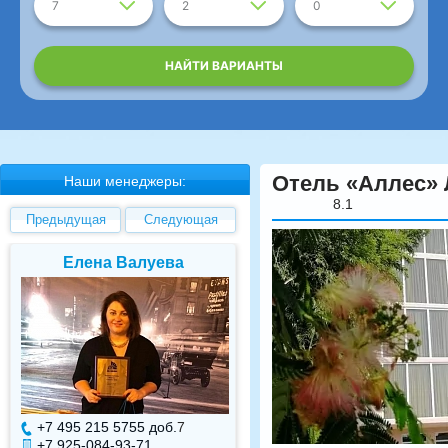
7
2
0
НАЙТИ ВАРИАНТЫ
Отель «Аллес» 
Наши менеджеры:
8.1
Предыдущая
Следующая
Елена Валуева
Светлана Гарбуз
+7 495 215 5755 доб.
7
+7 495 215 5755 доб.
+7 925-084-93-71
+7 925-084-93-70