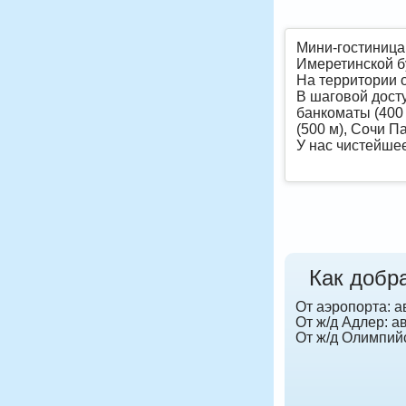
Мини-гостиница
Имеретинской б
На территории о
В шаговой досту
банкоматы (400 
(500 м), Сочи Па
У нас чистейше
Как добр
От аэропорта: а
От ж/д Адлер: а
От ж/д Олимпийс