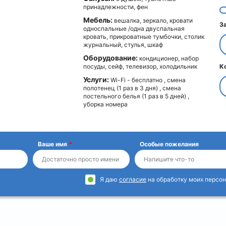
принадлежности, фен
Мебель:
вешалка, зеркало, кровати
З
односпальные /одна двуспальная
кровать, прикроватные тумбочки, столик
журнальный, стулья, шкаф
Оборудование:
кондиционер, набор
посуды, сейф, телевизор, холодильник
К
Услуги:
Wi-Fi - бесплатно , смена
полотенец (1 раз в 3 дня) , смена
постельного белья (1 раз в 5 дней) ,
уборка номера
Ваше имя
*
Особые пожелания
Я даю
согласие
на обработку моих персон