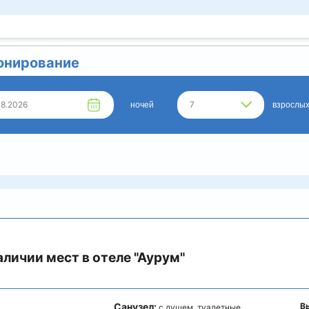
онирование
08.2026
7
ночей
взрослы
аличии мест в отеле
"Аурум"
Санузел:
В
с душем, туалетные