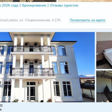
 2026 года
Бронирование
Отзывы туристов
ерский район, ул. Старошкольная, д.17А.
Посмотреть на карте
20
а