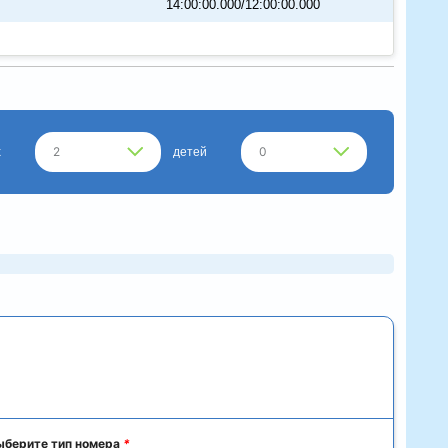
14:00:00.000/12:00:00.000
2
0
х
детей
ыберите тип номера
*