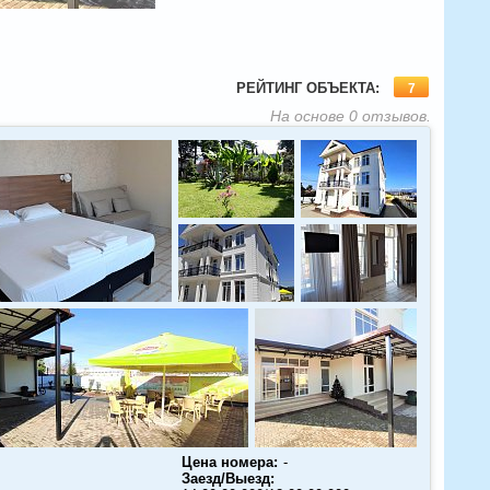
РЕЙТИНГ ОБЪЕКТА:
7
На основе
0
отзывов.
Цена номера:
-
Заезд/Выезд: