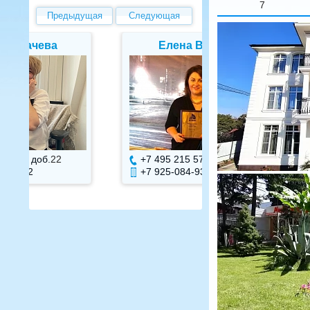
7
Предыдущая
Следующая
Елена Валуева
Светлана Г
+7 495 215 5755 доб.
7
+7 495 215 575
+7 925-084-93-71
+7 925-084-93