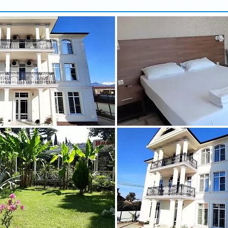
арбузова
Александр
5 доб.
2
+7 495 215 5755 доб.
5
-70
+7 925-903-05-93