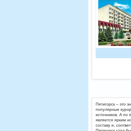
Пятигорск – это з
популярные курор
источников. А по
является ярким и
составу и, соотв
Пятигорск стал бы