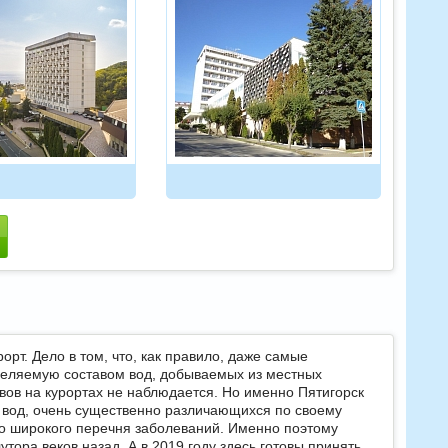
рт. Дело в том, что, как правило, даже самые
деляемую составом вод, добываемых из местных
вов на курортах не наблюдается. Но именно Пятигорск
в вод, очень существенно различающихся по своему
о широкого перечня заболеваний. Именно поэтому
утора веков назад. А в 2019 году здесь готовы принять