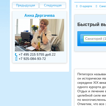
Предыдущая
Следующая
О курорте
Сана
Елена Валуева
Светлана Г
Быстрый в
Санаторий (1
+7 495 215 5755 доб.
7
+7 495 215 575
+7 925-084-93-71
+7 925-084-93
Пятигорск называ
он исторически я
середине XIX век
одного курорта д
Отдых и лечение 
целебной силе ми
по многочисленны
Отметим, что все