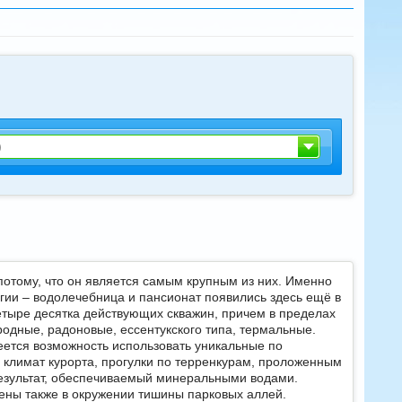
)
потому, что он является самым крупным из них. Именно
гии – водолечебница и пансионат появились здесь ещё в
четыре десятка действующих скважин, причем в пределах
родные, радоновые, ессентукского типа, термальные.
еется возможность использовать уникальные по
 климат курорта, прогулки по терренкурам, проложенным
результат, обеспечиваемый минеральными водами.
жены также в окружении тишины парковых аллей.