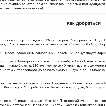
лько крупных санаториев и пансионатов, несколько пользующихся
нские, Ермоловские ванны).
Как добраться
горску аэропорт находится в 25 км, в городе Минеральные Воды.
иа», «Уральские авиалинии», «Таймыр», «Сибирь», «ЮТэйр», «Норд
 и железнодорожным вокзалом Минеральных Вод курсирует маршру
площади в Пятигорск можно уехать на автобусе № 223, билет стоит
а — купив билет за 150 руб, можно за 40 минут доехать до места 
 на такси от аэропорта до вокзала около 100 руб, а до Пятигорска
горск можно по железной дороге. Ежедневно с Казанского вокзала
 Кисловодск. Он прибывает в Пятигорск через сутки, билет в купе 
усное сообщение связывает Москву и Пятигорский курорт — отправ
орский автовокзал. Поездка занимает 26 часов и стоит около 2000 