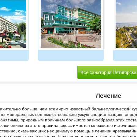
Все санатории Пятигорска
Лечение
начительно больше, чем всемирно известный бальнеологический куро
ты минеральных вод имеют довольно узкую специализацию, опре
 понятным, природным причинам большого разнообразия этих соста
сключением из этого правила, здесь имеется множество источнико
етственно, оказывающих неоценимую помощь в лечении чрезвычайн
стро развиваться в качестве бальнеологического курорта более пол