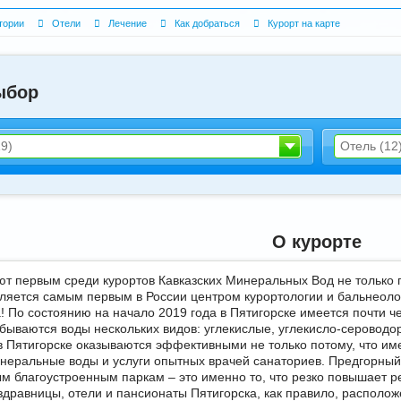
тории
Отели
Лечение
Как добраться
Курорт на карте
арбузова
Александр
ыбор
9)
Отель (12
5 доб.
2
+7 495 215 5755 доб.
5
-70
+7 925-903-05-93
О курорте
ют первым среди курортов Кавказских Минеральных Вод не только 
вляется самым первым в России центром курортологии и бальнеоло
а! По состоянию на начало 2019 года в Пятигорске имеется почти 
обываются воды нескольких видов: углекислые, углекисло-сероводо
в Пятигорске оказываются эффективными не только потому, что им
неральные воды и услуги опытных врачей санаториев. Предгорный
м благоустроенным паркам – это именно то, что резко повышает 
 здравницы, отели и пансионаты Пятигорска, как правило, располо