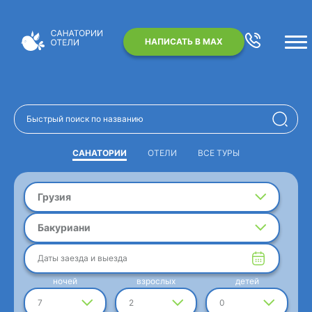
НАПИСАТЬ В MAX
САНАТОРИИ
ОТЕЛИ
ВСЕ ТУРЫ
Грузия
Бакуриани
Даты заезда и выезда
ночей
взрослых
детей
7
2
0