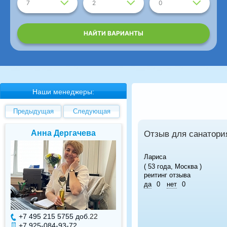
7
2
0
НАЙТИ ВАРИАНТЫ
Наши менеджеры:
Предыдущая
Следующая
Анна Дергачева
Елена Валуев
Отзыв для санатори
Лариса
( 53 года, Москва )
реитинг отзыва
да
0
нет
0
+7 495 215 5755 доб.
22
+7 495 215 5755 доб.
+7 925-084-93-72
+7 925-084-93-71