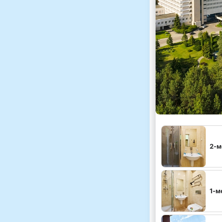
2-м
1-м