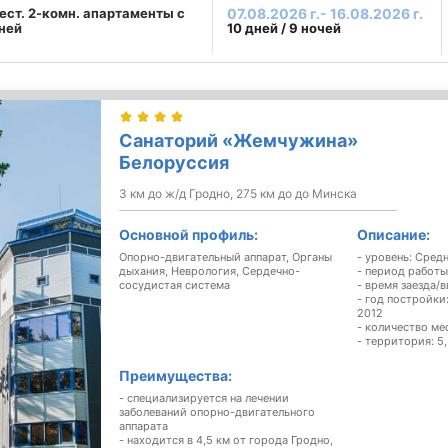
ест. 2-комн. апартаменты с
07.08.2026 г.- 16.08.2026 г.
ней
10 дней / 9 ночей
Санаторий «Жемчужина»
Белоруссия
3 км до ж/д Гродно, 275 км до до Минска
Основной профиль:
Описание:
Опорно-двигательный аппарат,
Органы
- уровень: Сред
дыхания,
Неврология,
Сердечно-
- период работы
сосудистая система
- время заезда/в
- год постройки
2012
- количество ме
- территория: 5,
Преимущества:
- специализируется на лечении
заболеваний опорно-двигательного
аппарата
- находится в 4,5 км от города Гродно,