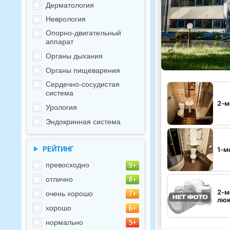
Дерматология
Неврология
Опорно-двигательный
аппарат
Органы дыхания
Органы пищеварения
Сердечно-сосудистая
система
2-м
Урология
Эндокринная система
РЕЙТИНГ
1-м
превосходно
отлично
2-м
очень хорошо
люк
хорошо
нормально