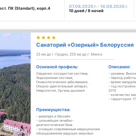
07.08.2026 г.- 16.08.2026 г.
ест. ПК (Standart), корп.4
10 дней / 9 ночей
Санаторий «Озерный» Белоруссия
25 км до г. Гродно, 255 км до г. Минск
Основной профиль:
Описание:
Сердечно-сосудистая система,
- уровень: Высо
Эндокринная система,
- период работы
Гинекологические заболевания,
- время заезда/в
Опорно-двигательный аппарат,
- год постройки
Неврология,
Органы дыхания
2015
- количество ме
- территория: 17
Преимущества:
- аквапарк и бассейн
- сильнейшая лечебно-
диагностическая база
- оснащен современным медицинским
оборудованием ведущих мировых