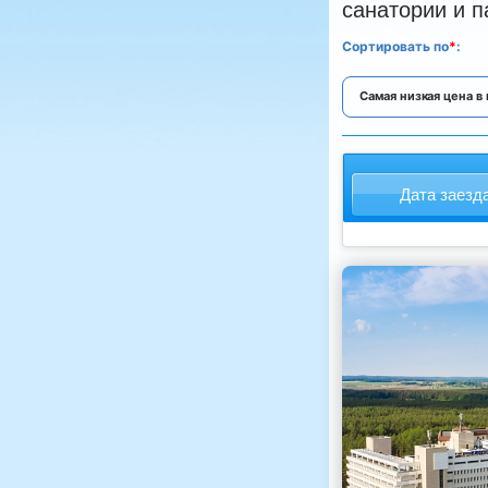
санатории и п
Cортировать
по
*
:
Самая низкая цена в
Дата заезд