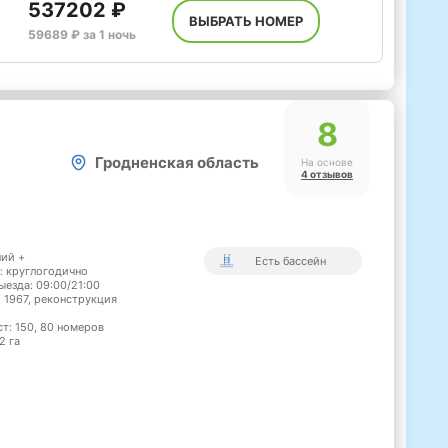
537202 ₽
ВЫБРАТЬ НОМЕР
59689 ₽ за 1 ночь
8
Гродненская область
На основе
4 отзывов
ний +
Есть бассейн
: круглогодично
ыезда: 09:00/21:00
: 1967, реконструкция
ст: 150, 80 номеров
2 га