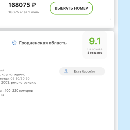
168075 ₽
ВЫБРАТЬ НОМЕР
18675 ₽ за 1 ночь
9.1
Гродненская область
На основе
8 отзывов
кий
Есть бассейн
: круглогодично
ыезда: 08:30/20:30
: 2003, реконструкция:
ст: 400, 220 номеров
 га