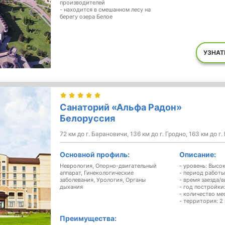
производителей
- находится в смешанном лесу на
берегу озера Белое
УЗНАТ
Санаторий «Альфа Радон»
Белоруссия
72 км до г. Барановичи, 136 км до г. Гродно, 163 км до г
Основной профиль:
Описание:
Неврология,
Опорно-двигательный
- уровень: Высо
аппарат,
Гинекологические
- период работы
заболевания,
Урология,
Органы
- время заезда/в
дыхания
- год постройки
- количество ме
- территория: 2 
Преимущества: