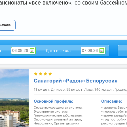
ансионаты «все включено», со своим бассейном
 начале
а
Дата выезда
Санаторий «Радон» Белоруссия
11 км до г. Дятлово, 59 км до г. Лида, 140 км до г. Гродно
Основной профиль:
Описание:
Сердечно-сосудистая система,
- уровень: Высо
Эндокринная система,
- период работы
Гинекологические заболевания,
- время заезда/в
Опорно-двигательный аппарат,
- год постройки:
Неврология,
Органы дыхания
реконструкция 